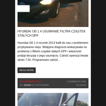
HYUNDAI I30 1.4 USUWANIE FILTRA CZĄSTEK
STAŁYCH DPF
Hyundai i30 1.4 rocznik 2013 trafił do nas z problemem
przybywania oleju. Wstępna diagnoza wskazywała na
problemy z filtrem cząstek stałych DPF i właściciel
podjął decyzję o jego usunięciu. Całość operacji trwała
około 7,5h. Programowo całość...
READ MORE
23 CZERWCA 2017
COMMENTS ARE
BY
ADAM
IN
CHIPTUNING
CLOSED