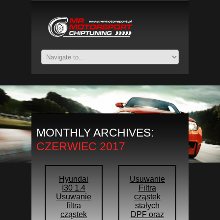
MONTHLY ARCHIVES:
CZERWIEC 2017
Hyundai
Usuwanie
I30 1.4
Filtra
Usuwanie
cząstek
filtra
stałych
cząstek
DPF oraz