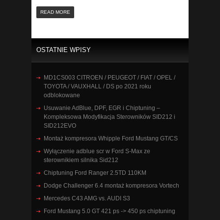
READ MORE
OSTATNIE WPISY
MD1CS003 CITROEN / PEUGEOT / FIAT / OPEL /
TOYOTA / VAUXHALL / DS po 2021 roku
odblokowane
Usuwanie AdBlue, DPF, EGR i Chiptuning –
Kompleksowa Modyfikacja Sterowników SID212 i
SID212EVO
Montaż kompresora Whipple Ford Mustang GT/CS
Wyłączenie adblue scr w Ford S-Max ze
sterownikiem silnika Sid212
Chiptuning Ford Ranger 2.5TD 110KM
Dodge Challenger 6.4 montaż kompresora Vortech
Mercedes C43 AMG vs. AUDI S3
Ford Mustang 5.0 GT 421 ps -> 450 ps chiptuning