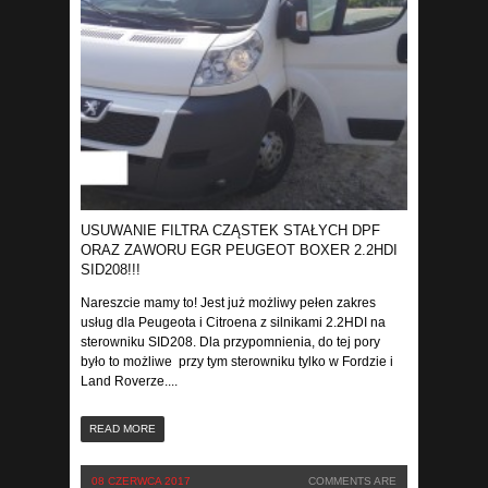
USUWANIE FILTRA CZĄSTEK STAŁYCH DPF
ORAZ ZAWORU EGR PEUGEOT BOXER 2.2HDI
SID208!!!
Nareszcie mamy to! Jest już możliwy pełen zakres
usług dla Peugeota i Citroena z silnikami 2.2HDI na
sterowniku SID208. Dla przypomnienia, do tej pory
było to możliwe przy tym sterowniku tylko w Fordzie i
Land Roverze....
READ MORE
08 CZERWCA 2017
COMMENTS ARE