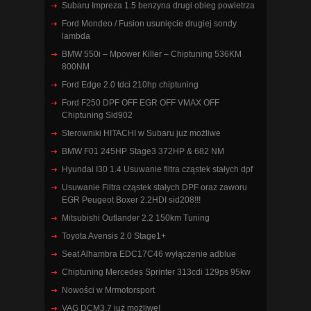
Subaru Impreza 1.5 benzyna drugi obieg powietrza
Ford Mondeo / Fusion usunięcie drugiej sondy
lambda
BMW 550i – Mpower Killer – Chiptuning 536KM
800NM
Ford Edge 2.0 tdci 210hp chiptuning
Ford F250 DPF OFF EGR OFF VMAX OFF
Chiptuning Sid902
Sterowniki HITACHI w Subaru już możliwe
BMW F01 245HP Stage3 372HP & 682 NM
Hyundai I30 1.4 Usuwanie filtra cząstek stałych dpf
Usuwanie Filtra cząstek stałych DPF oraz zaworu
EGR Peugeot Boxer 2.2HDI sid208!!!
Mitsubishi Outlander 2.2 150km Tuning
Toyota Avensis 2.0 Stage1+
Seat Alhambra EDC17C46 wyłączenie adblue
Chiptuning Mercedes Sprinter 313cdi 129ps 95kw
Nowości w Mrmotorsport
VAG DCM3.7 już możliwe!