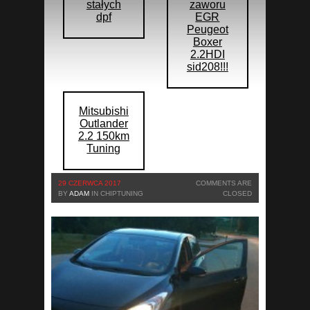
stałych
zaworu
dpf
EGR
Peugeot
Boxer
2.2HDI
sid208!!!
Mitsubishi
Outlander
2.2 150km
Tuning
29 CZERWCA 2017
COMMENTS ARE
BY
ADAM
IN
CHIPTUNING
CLOSED