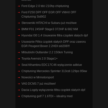
Ford Edge 2.0 tdci 210hp chiptuning
Ford F250 DPF OFF EGR OFF VMAX OFF
Chiptuning Sid902
Sterowniki HITACHI w Subaru już możliwe
BMW F01 245HP Stage3 372HP & 682 NM
Hyundai I30 1.4 Usuwanie filtra cząstek stałych dpf
Usuwanie Filtra cząstek stałych DPF oraz zaworu
EGR Peugeot Boxer 2.2HDI sid208!!!
Mitsubishi Outlander 2.2 150km Tuning
Toyota Avensis 2.0 Stage1+
Seat Alhambra EDC17C46 wyłączenie adblue
Chiptuning Mercedes Sprinter 313cdi 129ps 95kw
Nowości w Mrmotorsport
VAG DCM3.7 już możliwe!
Dacia Logdy wyłączenie filtra cząstek stałych dpf
Chiptuning golf 7 1.6TDI – idealny mod