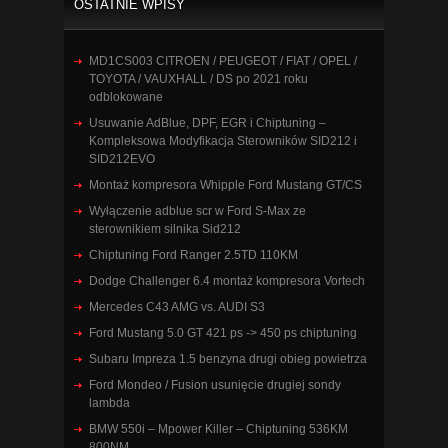
OSTATNIE WPISY
MD1CS003 CITROEN / PEUGEOT / FIAT / OPEL /
TOYOTA / VAUXHALL / DS po 2021 roku
odblokowane
Usuwanie AdBlue, DPF, EGR i Chiptuning –
Kompleksowa Modyfikacja Sterowników SID212 i
SID212EVO
Montaż kompresora Whipple Ford Mustang GT/CS
Wyłączenie adblue scr w Ford S-Max ze
sterownikiem silnika Sid212
Chiptuning Ford Ranger 2.5TD 110KM
Dodge Challenger 6.4 montaż kompresora Vortech
Mercedes C43 AMG vs. AUDI S3
Ford Mustang 5.0 GT 421 ps -> 450 ps chiptuning
Subaru Impreza 1.5 benzyna drugi obieg powietrza
Ford Mondeo / Fusion usunięcie drugiej sondy
lambda
BMW 550i – Mpower Killer – Chiptuning 536KM
800NM