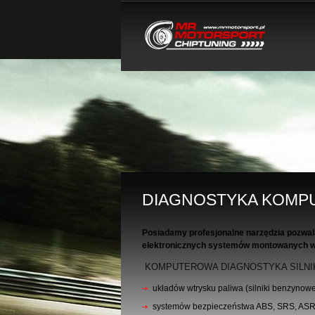
DIAGNOSTYKA KOM
Posiadamy profesjonalne narzędzia pozwa
elektronicznych systemów montowanych 
KOMPUTEROWA DIAGNOSTYKA SILNI
układów wtrysku paliwa (silniki benzynowe 
systemów bezpieczeństwa ABS, SRS, ASR, 