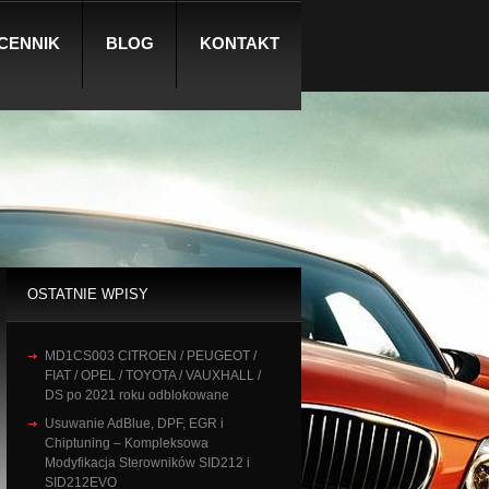
CENNIK
BLOG
KONTAKT
OSTATNIE WPISY
MD1CS003 CITROEN / PEUGEOT /
FIAT / OPEL / TOYOTA / VAUXHALL /
DS po 2021 roku odblokowane
Usuwanie AdBlue, DPF, EGR i
Chiptuning – Kompleksowa
Modyfikacja Sterowników SID212 i
SID212EVO