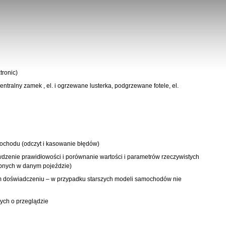
ronic)
ntralny zamek , el. i ogrzewane lusterka, podgrzewane fotele, el.
chodu (odczyt i kasowanie błędów)
dzenie prawidłowości i porównanie wartości i parametrów rzeczywistych
ępnych w danym pojeździe)
m doświadczeniu – w przypadku starszych modeli samochodów nie
cych o przeglądzie