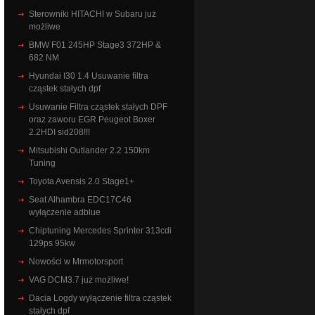
Sterowniki HITACHI w Subaru już
możliwe
BMW F01 245HP Stage3 372HP &
682 NM
Hyundai I30 1.4 Usuwanie filtra
cząstek stałych dpf
Usuwanie Filtra cząstek stałych DPF
oraz zaworu EGR Peugeot Boxer
2.2HDI sid208!!!
Mitsubishi Outlander 2.2 150km
Tuning
Toyota Avensis 2.0 Stage1+
Seat Alhambra EDC17C46
wyłączenie adblue
Chiptuning Mercedes Sprinter 313cdi
129ps 95kw
Nowości w Mrmotorsport
VAG DCM3.7 już możliwe!
Dacia Logdy wyłączenie filtra cząstek
stałych dpf