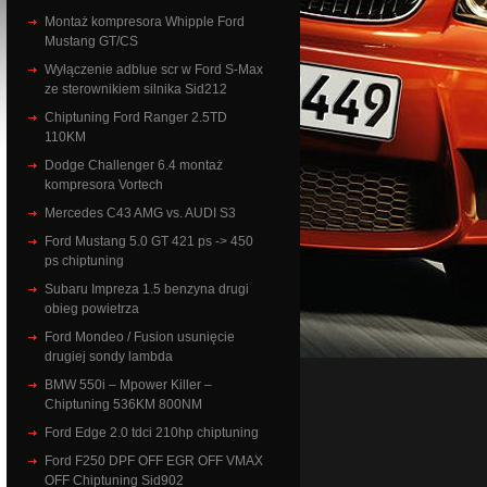
Montaż kompresora Whipple Ford
Mustang GT/CS
Wyłączenie adblue scr w Ford S-Max
ze sterownikiem silnika Sid212
Chiptuning Ford Ranger 2.5TD
110KM
Dodge Challenger 6.4 montaż
kompresora Vortech
Mercedes C43 AMG vs. AUDI S3
Ford Mustang 5.0 GT 421 ps -> 450
ps chiptuning
Subaru Impreza 1.5 benzyna drugi
obieg powietrza
Ford Mondeo / Fusion usunięcie
drugiej sondy lambda
BMW 550i – Mpower Killer –
Chiptuning 536KM 800NM
Ford Edge 2.0 tdci 210hp chiptuning
Ford F250 DPF OFF EGR OFF VMAX
OFF Chiptuning Sid902