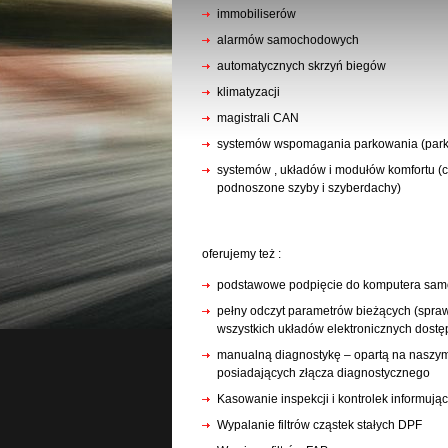
immobiliserów
alarmów samochodowych
automatycznych skrzyń biegów
klimatyzacji
magistrali CAN
systemów wspomagania parkowania (parkt
systemów , układów i modułów komfortu (ce
podnoszone szyby i szyberdachy)
oferujemy też :
podstawowe podpięcie do komputera samo
pełny odczyt parametrów bieżących (spraw
wszystkich układów elektronicznych dost
manualną diagnostykę – opartą na naszy
posiadających złącza diagnostycznego
Kasowanie inspekcji i kontrolek informują
Wypalanie filtrów cząstek stałych DPF