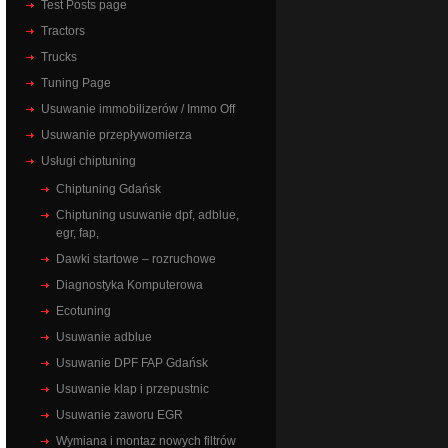
Test Posts page
Tractors
Trucks
Tuning Page
Usuwanie immobilizerów / Immo Off
Usuwanie przepływomierza
Usługi chiptuning
Chiptuning Gdańsk
Chiptuning usuwanie dpf, adblue,
egr, fap,
Dawki startowe – rozruchowe
Diagnostyka Komputerowa
Ecotuning
Usuwanie adblue
Usuwanie DPF FAP Gdańsk
Usuwanie klap i przepustnic
Usuwanie zaworu EGR
Wymiana i montaz nowych filtrów