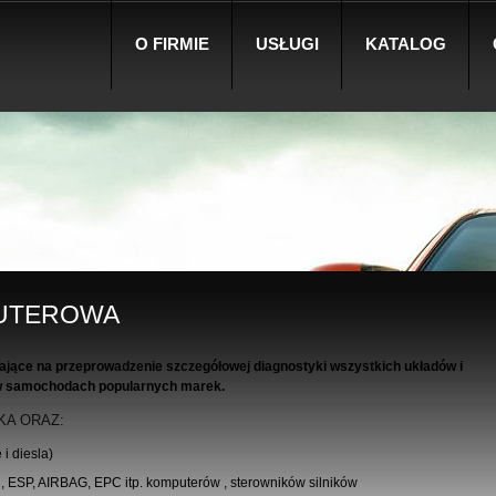
O FIRMIE
USŁUGI
KATALOG
PUTEROWA
lające
na przeprowadzenie szczegółowej diagnostyki wszystkich układów i
w samochodach popularnych marek.
KA ORAZ:
i diesla)
ESP, AIRBAG, EPC itp. komputerów , sterowników silników