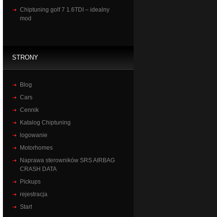
Chiptuning golf 7 1.6TDI – idealny
mod
STRONY
Blog
Cars
Cennik
Katalog Chiptuning
logowanie
Motorhomes
Naprawa sterowników SRS AIRBAG
CRASH DATA
Pickups
rejestracja
Start