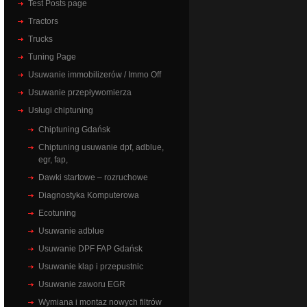
Test Posts page
Tractors
Trucks
Tuning Page
Usuwanie immobilizerów / Immo Off
Usuwanie przepływomierza
Usługi chiptuning
Chiptuning Gdańsk
Chiptuning usuwanie dpf, adblue,
egr, fap,
Dawki startowe – rozruchowe
Diagnostyka Komputerowa
Ecotuning
Usuwanie adblue
Usuwanie DPF FAP Gdańsk
Usuwanie klap i przepustnic
Usuwanie zaworu EGR
Wymiana i montaz nowych filtrów