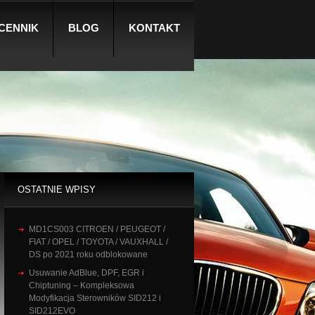
CENNIK
BLOG
KONTAKT
OSTATNIE WPISY
MD1CS003 CITROEN / PEUGEOT /
FIAT / OPEL / TOYOTA / VAUXHALL /
DS po 2021 roku odblokowane
Usuwanie AdBlue, DPF, EGR i
Chiptuning – Kompleksowa
Modyfikacja Sterowników SID212 i
SID212EVO