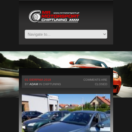
01 SIERPNIA 2018
COMMENTS ARE
BY
ADAM
IN
CHIPTUNING
CLOSED