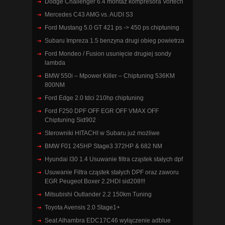
Dodge Challenger 6.4 montaż kompresora Vortech
Mercedes C43 AMG vs. AUDI S3
Ford Mustang 5.0 GT 421 ps -> 450 ps chiptuning
Subaru Impreza 1.5 benzyna drugi obieg powietrza
Ford Mondeo / Fusion usunięcie drugiej sondy
lambda
BMW 550i – Mpower Killer – Chiptuning 536KM
800NM
Ford Edge 2.0 tdci 210hp chiptuning
Ford F250 DPF OFF EGR OFF VMAX OFF
Chiptuning Sid902
Sterowniki HITACHI w Subaru już możliwe
BMW F01 245HP Stage3 372HP & 682 NM
Hyundai I30 1.4 Usuwanie filtra cząstek stałych dpf
Usuwanie Filtra cząstek stałych DPF oraz zaworu
EGR Peugeot Boxer 2.2HDI sid208!!!
Mitsubishi Outlander 2.2 150km Tuning
Toyota Avensis 2.0 Stage1+
Seat Alhambra EDC17C46 wyłączenie adblue