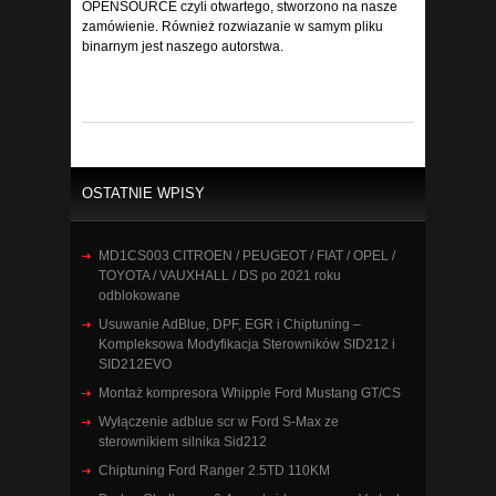
OPENSOURCE czyli otwartego, stworzono na nasze
zamówienie. Również rozwiazanie w samym pliku
binarnym jest naszego autorstwa.
OSTATNIE WPISY
MD1CS003 CITROEN / PEUGEOT / FIAT / OPEL /
TOYOTA / VAUXHALL / DS po 2021 roku
odblokowane
Usuwanie AdBlue, DPF, EGR i Chiptuning –
Kompleksowa Modyfikacja Sterowników SID212 i
SID212EVO
Montaż kompresora Whipple Ford Mustang GT/CS
Wyłączenie adblue scr w Ford S-Max ze
sterownikiem silnika Sid212
Chiptuning Ford Ranger 2.5TD 110KM