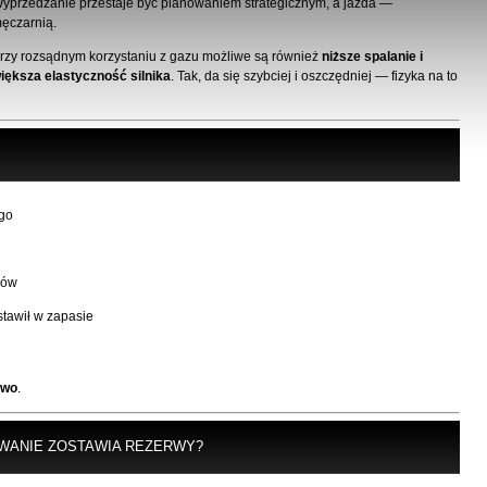
yprzedzanie przestaje być planowaniem strategicznym, a jazda —
ęczarnią.
rzy rozsądnym korzystaniu z gazu możliwe są również
niższe spalanie i
iększa elastyczność silnika
. Tak, da się szybciej i oszczędniej — fizyka na to
go
rów
stawił w zapasie
owo
.
ANIE ZOSTAWIA REZERWY?