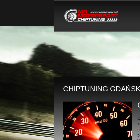
CHIPTUNING GDAŃS
C
s
m
p