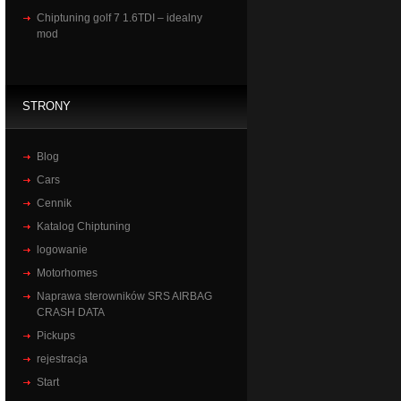
Chiptuning golf 7 1.6TDI – idealny
mod
STRONY
Blog
Cars
Cennik
Katalog Chiptuning
logowanie
Motorhomes
Naprawa sterowników SRS AIRBAG
CRASH DATA
Pickups
rejestracja
Start