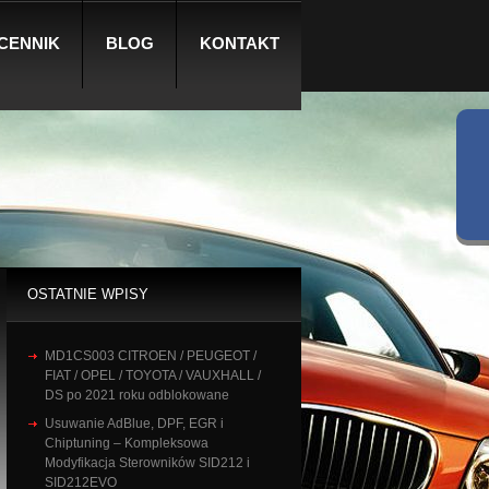
CENNIK
BLOG
KONTAKT
OSTATNIE WPISY
MD1CS003 CITROEN / PEUGEOT /
FIAT / OPEL / TOYOTA / VAUXHALL /
DS po 2021 roku odblokowane
Usuwanie AdBlue, DPF, EGR i
Chiptuning – Kompleksowa
Modyfikacja Sterowników SID212 i
SID212EVO