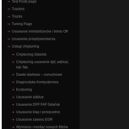
Test Posts page
Tractors
Trucks
Tuning Page
Usuwanie immobilizerów / Immo Off
Usuwanie przepływomierza
Usługi chiptuning
Chiptuning Gdańsk
Chiptuning usuwanie dpf, adblue,
egr, fap,
Dawki startowe – rozruchowe
Diagnostyka Komputerowa
Ecotuning
Usuwanie adblue
Usuwanie DPF FAP Gdańsk
Usuwanie klap i przepustnic
Usuwanie zaworu EGR
Wymiana i montaz nowych filtrów