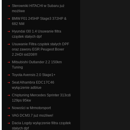
Sterowniki HITACHI w Subaru już
możliwe
BMW F01 245HP Stage3 372HP &
682 NM
Hyundai I30 1.4 Usuwanie filtra
cząstek stałych dpf
Usuwanie Filtra cząstek stałych DPF
oraz zaworu EGR Peugeot Boxer
2.2HDI sid208!!!
Mitsubishi Outlander 2.2 150km
Tuning
Toyota Avensis 2.0 Stage1+
Seat Alhambra EDC17C46
wyłączenie adblue
Chiptuning Mercedes Sprinter 313cdi
129ps 95kw
Nowości w Mrmotorsport
VAG DCM3.7 już możliwe!
Dacia Logdy wyłączenie filtra cząstek
stałych dpf