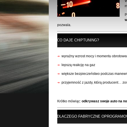
W
m
P
w
pozwala.
CO DAJE CHIPTUNING?
wyraźny wzrost mocy i momentu obrotowe
lepszą reakcję na gaz
większe bezpieczeństwo podczas manew
przyjemność z jazdy, którą producent… zo
Krótko mówiąc:
odkrywasz swoje auto na n
DLACZEGO FABRYCZNE OPROGRAMOW