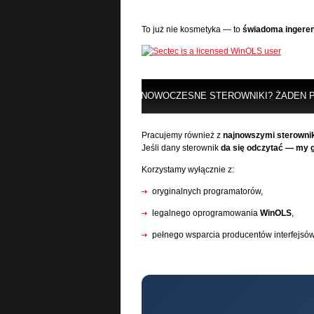
To już nie kosmetyka — to
świadoma ingeren
NOWOCZESNE STEROWNIKI? ŻADEN 
Pracujemy również z
najnowszymi sterownik
Jeśli dany sterownik
da się odczytać — my 
Korzystamy wyłącznie z:
oryginalnych programatorów,
legalnego oprogramowania
WinOLS
,
pełnego wsparcia producentów interfejsów