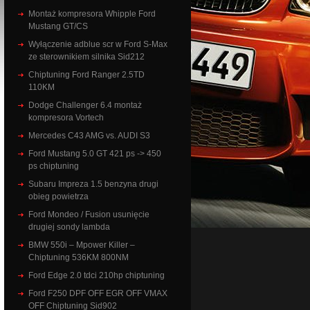
Montaż kompresora Whipple Ford
Mustang GT/CS
Wyłączenie adblue scr w Ford S-Max
ze sterownikiem silnika Sid212
Chiptuning Ford Ranger 2.5TD
110KM
Dodge Challenger 6.4 montaż
kompresora Vortech
Mercedes C43 AMG vs. AUDI S3
Ford Mustang 5.0 GT 421 ps -> 450
ps chiptuning
Subaru Impreza 1.5 benzyna drugi
obieg powietrza
Ford Mondeo / Fusion usunięcie
drugiej sondy lambda
BMW 550i – Mpower Killer –
Chiptuning 536KM 800NM
Ford Edge 2.0 tdci 210hp chiptuning
Ford F250 DPF OFF EGR OFF VMAX
OFF Chiptuning Sid902