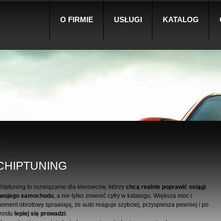
O FIRMIE
USŁUGI
KATALOG
K
CHIPTUNING
hiptuning to rozwiązanie dla kierowców, którzy
chcą realnie poprawić osiągi
wojego samochodu
, a nie tylko zmienić cyfry w katalogu. Większa moc i
oment obrotowy sprawiają, że auto reaguje szybciej, przyspiesza pewniej i po
rostu
lepiej się prowadzi
.