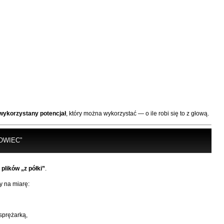
wykorzystany potencjał
, który można wykorzystać — o ile robi się to z głową.
OWIEC”
plików „z półki”
.
ty na miarę:
osprężarką,