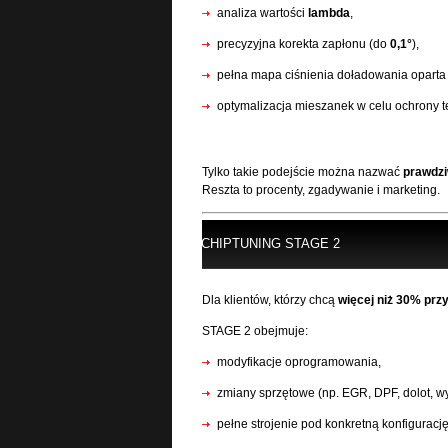
analiza wartości
lambda
,
precyzyjna korekta zapłonu (do
0,1°
),
pełna mapa ciśnienia doładowania oparta o 
optymalizacja mieszanek w celu ochrony te
Tylko takie podejście można nazwać
prawdzi
Reszta to procenty, zgadywanie i marketing.
CHIPTUNING STAGE 2
Dla klientów, którzy chcą
więcej niż 30% pr
STAGE 2 obejmuje:
modyfikacje oprogramowania,
zmiany sprzętowe (np. EGR, DPF, dolot, w
pełne strojenie pod konkretną konfigurację