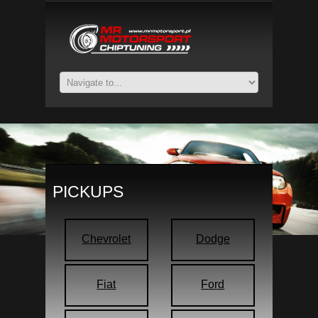
PICKUPS
Chevrolet
Dodge
Fiat
Ford