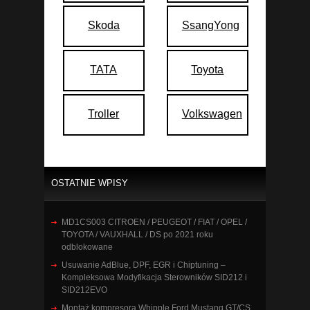
Skoda
SsangYong
TATA
Toyota
Troller
Volkswagen
OSTATNIE WPISY
MD1CS003 CITROEN / PEUGEOT / FIAT / OPEL /
TOYOTA / VAUXHALL / DS po 2021 roku
odblokowane
Usuwanie AdBlue, DPF, EGR i Chiptuning –
Kompleksowa Modyfikacja Sterowników SID212 i
SID212EVO
Montaż kompresora Whipple Ford Mustang GT/CS