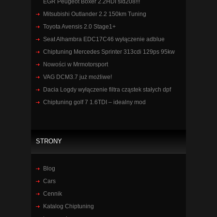
EGR Peugeot Boxer 2.2HDI sid208!!!
Mitsubishi Outlander 2.2 150km Tuning
Toyota Avensis 2.0 Stage1+
Seat Alhambra EDC17C46 wyłączenie adblue
Chiptuning Mercedes Sprinter 313cdi 129ps 95kw
Nowości w Mrmotorsport
VAG DCM3.7 już możliwe!
Dacia Logdy wyłączenie filtra cząstek stałych dpf
Chiptuning golf 7 1.6TDI – idealny mod
STRONY
Blog
Cars
Cennik
Katalog Chiptuning