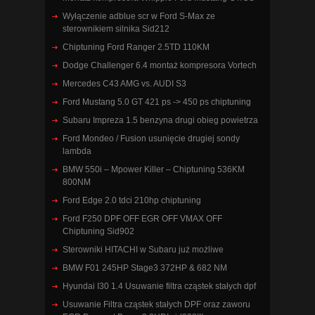
Wyłączenie adblue scr w Ford S-Max ze
sterownikiem silnika Sid212
Chiptuning Ford Ranger 2.5TD 110KM
Dodge Challenger 6.4 montaż kompresora Vortech
Mercedes C43 AMG vs. AUDI S3
Ford Mustang 5.0 GT 421 ps -> 450 ps chiptuning
Subaru Impreza 1.5 benzyna drugi obieg powietrza
Ford Mondeo / Fusion usunięcie drugiej sondy
lambda
BMW 550i – Mpower Killer – Chiptuning 536KM
800NM
Ford Edge 2.0 tdci 210hp chiptuning
Ford F250 DPF OFF EGR OFF VMAX OFF
Chiptuning Sid902
Sterowniki HITACHI w Subaru już możliwe
BMW F01 245HP Stage3 372HP & 682 NM
Hyundai I30 1.4 Usuwanie filtra cząstek stałych dpf
Usuwanie Filtra cząstek stałych DPF oraz zaworu