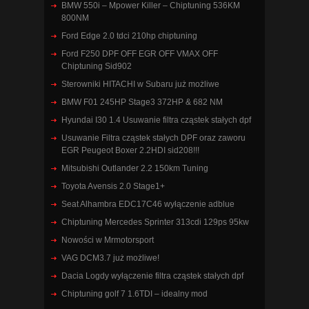
BMW 550i – Mpower Killer – Chiptuning 536KM
800NM
Ford Edge 2.0 tdci 210hp chiptuning
Ford F250 DPF OFF EGR OFF VMAX OFF
Chiptuning Sid902
Sterowniki HITACHI w Subaru już możliwe
BMW F01 245HP Stage3 372HP & 682 NM
Hyundai I30 1.4 Usuwanie filtra cząstek stałych dpf
Usuwanie Filtra cząstek stałych DPF oraz zaworu
EGR Peugeot Boxer 2.2HDI sid208!!!
Mitsubishi Outlander 2.2 150km Tuning
Toyota Avensis 2.0 Stage1+
Seat Alhambra EDC17C46 wyłączenie adblue
Chiptuning Mercedes Sprinter 313cdi 129ps 95kw
Nowości w Mrmotorsport
VAG DCM3.7 już możliwe!
Dacia Logdy wyłączenie filtra cząstek stałych dpf
Chiptuning golf 7 1.6TDI – idealny mod