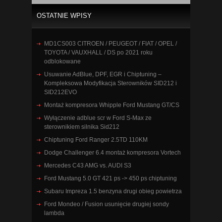
OSTATNIE WPISY
MD1CS003 CITROEN / PEUGEOT / FIAT / OPEL /
TOYOTA / VAUXHALL / DS po 2021 roku
odblokowane
Usuwanie AdBlue, DPF, EGR i Chiptuning –
Kompleksowa Modyfikacja Sterowników SID212 i
SID212EVO
Montaż kompresora Whipple Ford Mustang GT/CS
Wyłączenie adblue scr w Ford S-Max ze
sterownikiem silnika Sid212
Chiptuning Ford Ranger 2.5TD 110KM
Dodge Challenger 6.4 montaż kompresora Vortech
Mercedes C43 AMG vs. AUDI S3
Ford Mustang 5.0 GT 421 ps -> 450 ps chiptuning
Subaru Impreza 1.5 benzyna drugi obieg powietrza
Ford Mondeo / Fusion usunięcie drugiej sondy
lambda