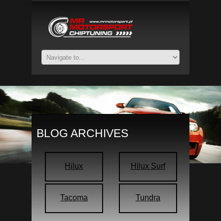
BLOG ARCHIVES
Hilux
Hilux Surf
Tacoma
Tundra