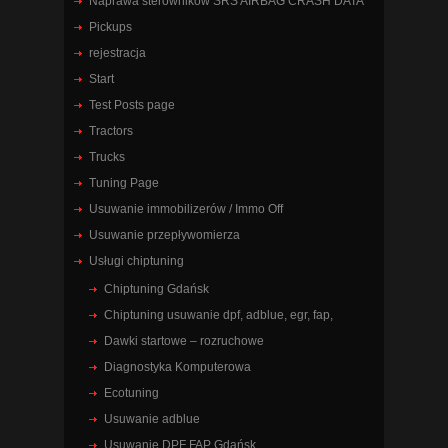
Naprawa sterowników SRS AIRBAG CRASH DATA
Pickups
rejestracja
Start
Test Posts page
Tractors
Trucks
Tuning Page
Usuwanie immobilizerów / Immo Off
Usuwanie przepływomierza
Usługi chiptuning
Chiptuning Gdańsk
Chiptuning usuwanie dpf, adblue, egr, fap,
Dawki startowe – rozruchowe
Diagnostyka Komputerowa
Ecotuning
Usuwanie adblue
Usuwanie DPF FAP Gdańsk