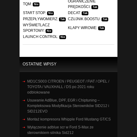
OGRANICZENIE
TQM:
Nie
PRĘDKOŚCI:
Tak
START STOP:
DECAT:
Nie
Tak
PRZEPŁYWOMIERZ:
CZUJNIK BOOSTU:
Tak
Tak
WYŚWIETLACZ
KLAPY WIROWE:
Tak
SPORTOWY:
Nie
LAUNCH CONTROL:
Nie
OSTATNIE WPISY
MD1CS003 CITROEN / PEUGEOT / FIAT / OPEL /
TOYOTA / VAUXHALL / DS po 2021 roku
odblokowane
Usuwanie AdBlue, DPF, EGR i Chiptuning –
Kompleksowa Modyfikacja Sterowników SID212 i
SID212EVO
Montaż kompresora Whipple Ford Mustang GT/CS
Wyłączenie adblue scr w Ford S-Max ze
sterownikiem silnika Sid212