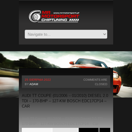
25 SIERPNIA 2022
COMMENTS ARE
BY
ADAM
CLOSED
AUDI TT COUPE (01/2006 – 01/2010) DIESEL 2.0
TDI – 170-BHP – 127-KW BOSCH EDC17CP14 –
CAR
Audi TT Coupe (01/2006 – 01/2010) Diesel 2.0 TDI –
170-BHP – 127-KW BOSCH EDC17CP14 – Car