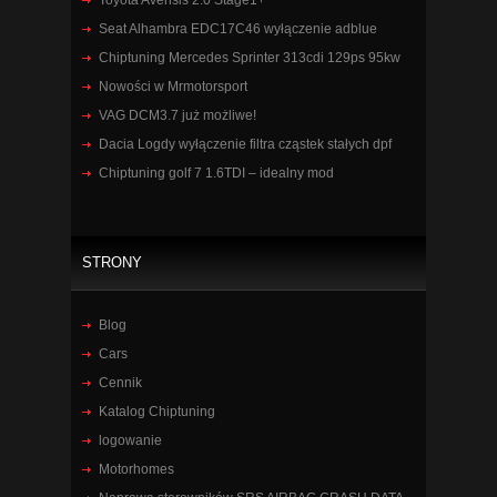
Toyota Avensis 2.0 Stage1+
Seat Alhambra EDC17C46 wyłączenie adblue
Chiptuning Mercedes Sprinter 313cdi 129ps 95kw
Nowości w Mrmotorsport
VAG DCM3.7 już możliwe!
Dacia Logdy wyłączenie filtra cząstek stałych dpf
Chiptuning golf 7 1.6TDI – idealny mod
STRONY
Blog
Cars
Cennik
Katalog Chiptuning
logowanie
Motorhomes