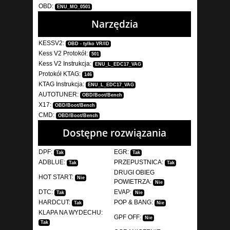
OBD:
ENU_MO_0501
Narzędzia
KESSV2:
OBD - tylko VR/ID
Kess V2 Protokół:
501
Kess V2 Instrukcja:
ENU_L_EDC17_VAG
Protokół KTAG:
146
KTAG Instrukcja:
ENU_L_EDC17_VAG
AUTOTUNER:
OBD/Boot/Bench
X17:
OBD/Boot/Bench
CMD:
OBD/Boot/Bench
Dostępne rozwiązania
DPF:
EGR:
Tak
Tak
ADBLUE:
PRZEPUSTNICA:
Tak
Tak
DRUGI OBIEG
HOT START:
Nie
POWIETRZA:
Nie
DTC:
EVAP:
Tak
Nie
HARDCUT:
POP & BANG:
Tak
Nie
KLAPA NA WYDECHU:
GPF OFF:
Nie
Tak