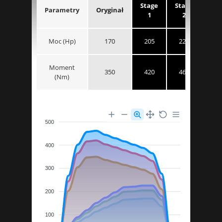
Stage
Stage
Parametry
Oryginał
1
2
Moc (Hp)
170
205
226
Moment
350
420
462
(Nm)
500
400
300
200
100