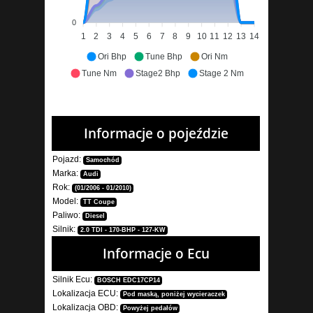
0
1
2
3
4
5
6
7
8
9
10
11
12
13
14
Ori Bhp
Tune Bhp
Ori Nm
Tune Nm
Stage2 Bhp
Stage 2 Nm
Informacje o pojeździe
Pojazd:
Samochód
Marka:
Audi
Rok:
(01/2006 - 01/2010)
Model:
TT Coupe
Paliwo:
Diesel
Silnik:
2.0 TDI - 170-BHP - 127-KW
Informacje o Ecu
Silnik Ecu:
BOSCH EDC17CP14
Lokalizacja ECU:
Pod maską, poniżej wycieraczek
Lokalizacja OBD:
Powyżej pedałów