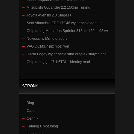
Mitsubishi Outlander 2.2 150km Tuning
Toyota Avensis 2.0 Stage1+
Seat Alhambra EDC17C46 wyłączenie adblue
Chiptuning Mercedes Sprinter 313cdi 129ps 95kw
Nowości w Mrmotorsport
VAG DCM3.7 już możliwe!
Dacia Logdy wyłączenie filtra cząstek stałych dpf
Chiptuning golf 7 1.6TDI – idealny mod
STRONY
Blog
Cars
Cennik
Katalog Chiptuning