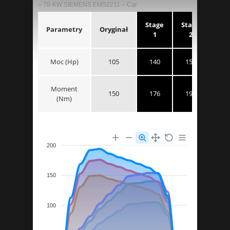
– 78-KW SIEMENS EMS2211 – Car
Stage
Stage
Parametry
Oryginał
1
2
Moc (Hp)
105
140
154
Moment
150
176
194
(Nm)
200
150
100