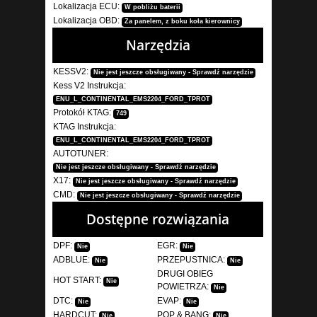
Lokalizacja ECU:
W pobliżu baterii
Lokalizacja OBD:
Za panelem, z boku koła kierownicy
Narzędzia
KESSV2:
Nie jest jeszcze obsługiwany - Sprawdź narzędzie
Kess V2 Instrukcja:
ENU_L_CONTINENTAL_EMS2204_FORD_TPROT
Protokół KTAG:
749
KTAG Instrukcja:
ENU_L_CONTINENTAL_EMS2204_FORD_TPROT
AUTOTUNER:
Nie jest jeszcze obsługiwany - Sprawdź narzędzie
X17:
Nie jest jeszcze obsługiwany - Sprawdź narzędzie
CMD:
Nie jest jeszcze obsługiwany - Sprawdź narzędzie
Dostępne rozwiązania
DPF:
EGR:
Nie
Nie
ADBLUE:
PRZEPUSTNICA:
Nie
Nie
DRUGI OBIEG
HOT START:
Nie
POWIETRZA:
Nie
DTC:
EVAP:
Nie
Nie
HARDCUT:
POP & BANG:
Nie
Nie