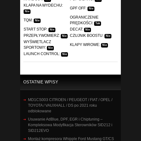
KLAPA NA WYDECHU:
GPF OFF:
Nie
Nie
OGRANICZENIE
TQM:
Nie
PRĘDKOŚCI:
Tak
START STOP:
DECAT:
Nie
Nie
PRZEPŁYWOMIERZ:
CZUJNIK BOOSTU:
Nie
Nie
WYŚWIETLACZ
KLAPY WIROWE:
Nie
SPORTOWY:
Nie
LAUNCH CONTROL:
Nie
OSTATNIE WPISY
MD1CS003 CITROEN / PEUGEOT / FIAT / OPEL /
TOYOTA / VAUXHALL / DS po 2021 roku
odblokowane
Usuwanie AdBlue, DPF, EGR i Chiptuning –
Kompleksowa Modyfikacja Sterowników SID212 i
SID212EVO
Montaż kompresora Whipple Ford Mustang GT/CS