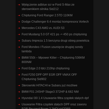
Wyłączenie adblue scr w Ford S-Max ze
sterownikiem silnika Sid212
Chiptuning Ford Ranger 2.5TD 110KM
Dodge Challenger 6.4 montaż kompresora Vortech
Mercedes C43 AMG vs. AUDI S3
Ford Mustang 5.0 GT 421 ps -> 450 ps chiptuning
Subaru Impreza 1.5 benzyna drugi obieg powietrza
Ford Mondeo / Fusion usunięcie drugiej sondy
lambda
BMW 550i – Mpower Killer – Chiptuning 536KM
800NM
Ford Edge 2.0 tdci 210hp chiptuning
Ford F250 DPF OFF EGR OFF VMAX OFF
Chiptuning Sid902
Sterowniki HITACHI w Subaru już możliwe
BMW F01 245HP Stage3 372HP & 682 NM
Hyundai I30 1.4 Usuwanie filtra cząstek stałych dpf
Usuwanie Filtra cząstek stałych DPF oraz zaworu
EGR Peugeot Boxer 2.2HDI sid208!!!