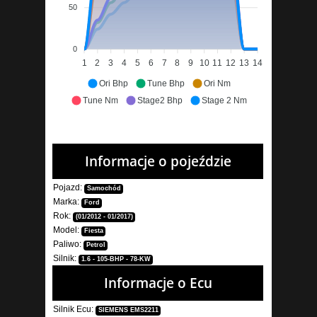
50
0
1
2
3
4
5
6
7
8
9
10
11
12
13
14
Ori Bhp
Tune Bhp
Ori Nm
Tune Nm
Stage2 Bhp
Stage 2 Nm
Informacje o pojeździe
Pojazd:
Samochód
Marka:
Ford
Rok:
(01/2012 - 01/2017)
Model:
Fiesta
Paliwo:
Petrol
Silnik:
1.6 - 105-BHP - 78-KW
Informacje o Ecu
Silnik Ecu:
SIEMENS EMS2211