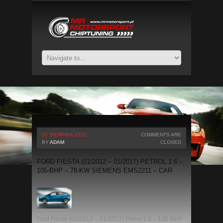
25 SIERPNIA 2022
COMMENTS ARE
BY
ADAM
CLOSED
FORD FIESTA (01/2012 – 01/2017) PETROL 1.6 –
105-BHP – 78-KW SIEMENS EMS2211 – CAR
Ford Fiesta (01/2012 – 01/2017) Petrol 1.6 – 105-BHP