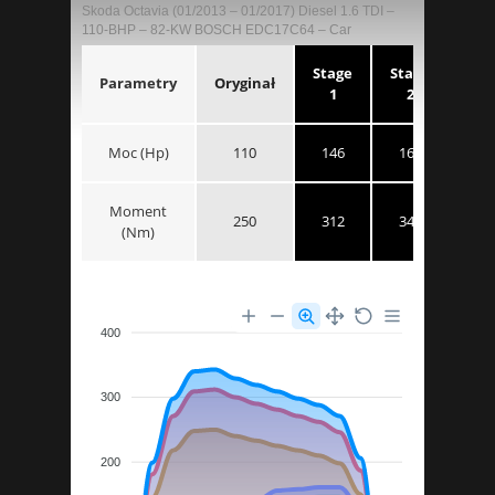
Skoda Octavia (01/2013 – 01/2017) Diesel 1.6 TDI –
110-BHP – 82-KW BOSCH EDC17C64 – Car
Stage
Stage
Parametry
Oryginał
1
2
Moc (Hp)
110
146
161
Moment
250
312
343
(Nm)
400
300
200