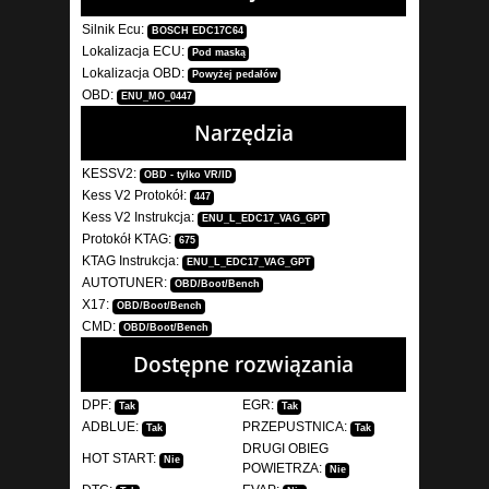
Silnik Ecu:
BOSCH EDC17C64
Lokalizacja ECU:
Pod maską
Lokalizacja OBD:
Powyżej pedałów
OBD:
ENU_MO_0447
Narzędzia
KESSV2:
OBD - tylko VR/ID
Kess V2 Protokół:
447
Kess V2 Instrukcja:
ENU_L_EDC17_VAG_GPT
Protokół KTAG:
675
KTAG Instrukcja:
ENU_L_EDC17_VAG_GPT
AUTOTUNER:
OBD/Boot/Bench
X17:
OBD/Boot/Bench
CMD:
OBD/Boot/Bench
Dostępne rozwiązania
DPF:
EGR:
Tak
Tak
ADBLUE:
PRZEPUSTNICA:
Tak
Tak
DRUGI OBIEG
HOT START:
Nie
POWIETRZA:
Nie