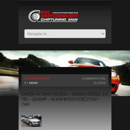
25 SIERPNIA 2022
COMMENTS ARE
BY
ADAM
CLOSED
SKODA OCTAVIA (01/2013 – 01/2017) DIESEL 1.6
TDI – 110-BHP – 82-KW BOSCH EDC17C64 –
CAR