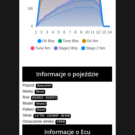
100
0
1
2
3
4
5
6
7
8
9
10
11
12
13
14
Ori Bhp
Tune Bhp
Ori Nm
Tune Nm
Stage2 Bhp
Stage 2 Nm
Informacje o pojeździe
Pojazd:
Samochód
Marka:
Skoda
Rok:
(01/2013 - 01/2017)
Model:
Octavia
Paliwo:
Diesel
Silnik:
1.6 TDI - 110-BHP - 82-KW
Oznaczenie silnika:
CRKB
Informacje o Ecu