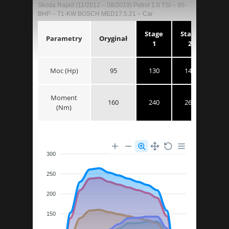
Skoda Rapid (11/2012 – 08/2019) Petrol 1.0 TSI – 95-
BHP – 71-KW BOSCH MED17.5.21 – Car
Stage
Stage
Parametry
Oryginał
1
2
Moc (Hp)
95
130
143
Moment
160
240
264
(Nm)
300
250
200
150