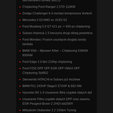
sterownikiem silnika Sid212
Chiptuning Ford Ranger 2.5TD 110KM
Dodge Challenger 6.4 montaż kompresora Vortech
Mercedes C43 AMG vs. AUDI S3
Ford Mustang 5.0 GT 421 ps -> 450 ps chiptuning
Subaru Impreza 1.5 benzyna drugi obieg powietrza
Ford Mondeo / Fusion usunięcie drugiej sondy
lambda
BMW 550i – Mpower Killer – Chiptuning 536KM
800NM
Ford Edge 2.0 tdci 210hp chiptuning
Ford F250 DPF OFF EGR OFF VMAX OFF
Chiptuning Sid902
Sterowniki HITACHI w Subaru już możliwe
BMW F01 245HP Stage3 372HP & 682 NM
Hyundai I30 1.4 Usuwanie filtra cząstek stałych dpf
Usuwanie Filtra cząstek stałych DPF oraz zaworu
EGR Peugeot Boxer 2.2HDI sid208!!!
Mitsubishi Outlander 2.2 150km Tuning