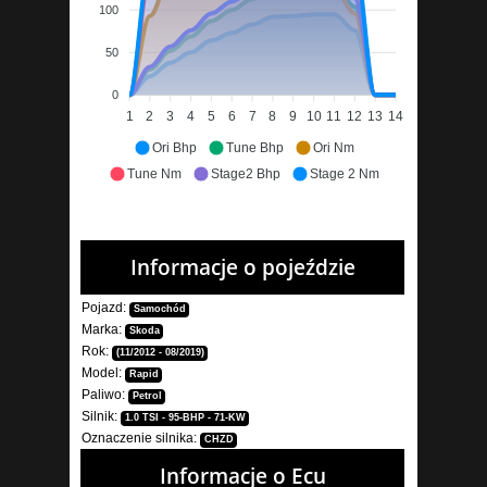
100
50
0
1
2
3
4
5
6
7
8
9
10
11
12
13
14
Ori Bhp
Tune Bhp
Ori Nm
Tune Nm
Stage2 Bhp
Stage 2 Nm
Informacje o pojeździe
Pojazd:
Samochód
Marka:
Skoda
Rok:
(11/2012 - 08/2019)
Model:
Rapid
Paliwo:
Petrol
Silnik:
1.0 TSI - 95-BHP - 71-KW
Oznaczenie silnika:
CHZD
Informacje o Ecu