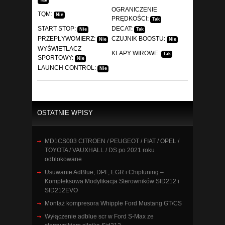
Tak
OGRANICZENIE
TQM:
Nie
PRĘDKOŚCI:
Tak
START STOP:
DECAT:
Nie
Tak
PRZEPŁYWOMIERZ:
CZUJNIK BOOSTU:
Nie
Nie
WYŚWIETLACZ
KLAPY WIROWE:
Tak
SPORTOWY:
Nie
LAUNCH CONTROL:
Nie
OSTATNIE WPISY
MD1CS003 CITROEN / PEUGEOT / FIAT / OPEL /
TOYOTA / VAUXHALL / DS po 2021 roku
odblokowane
Usuwanie AdBlue, DPF, EGR i Chiptuning –
Kompleksowa Modyfikacja Sterowników SID212 i
SID212EVO
Montaż kompresora Whipple Ford Mustang GT/CS
Wyłączenie adblue scr w Ford S-Max ze