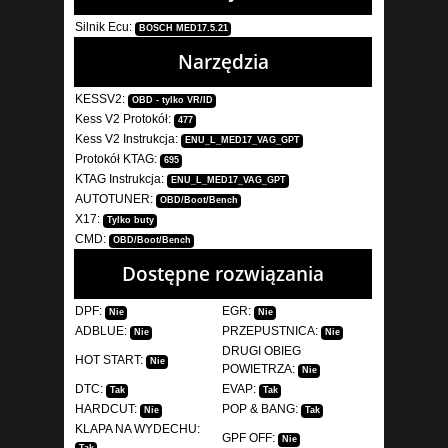
Silnik Ecu:
BOSCH MED17.5.21
Narzędzia
KESSV2:
OBD - tylko VR/ID
Kess V2 Protokół:
477
Kess V2 Instrukcja:
ENU_L_MED17_VAG_GPT
Protokół KTAG:
695
KTAG Instrukcja:
ENU_L_MED17_VAG_GPT
AUTOTUNER:
OBD/Boot/Bench
X17:
Tylko buty
CMD:
OBD/Boot/Bench
Dostępne rozwiązania
DPF:
EGR:
Nie
Nie
ADBLUE:
PRZEPUSTNICA:
Nie
Nie
DRUGI OBIEG
HOT START:
Nie
POWIETRZA:
Nie
DTC:
EVAP:
Tak
Tak
HARDCUT:
POP & BANG:
Nie
Tak
KLAPA NA WYDECHU:
GPF OFF:
Nie