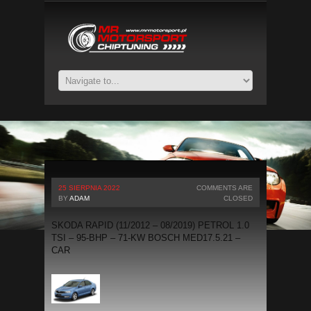
25 SIERPNIA 2022
COMMENTS ARE
BY
ADAM
CLOSED
SKODA RAPID (11/2012 – 08/2019) PETROL 1.0
TSI – 95-BHP – 71-KW BOSCH MED17.5.21 –
CAR