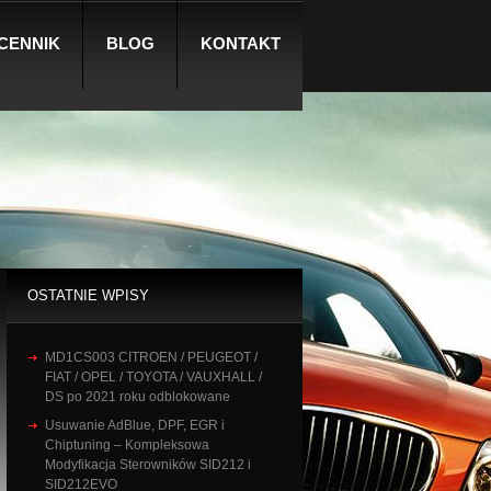
CENNIK
BLOG
KONTAKT
OSTATNIE WPISY
MD1CS003 CITROEN / PEUGEOT /
FIAT / OPEL / TOYOTA / VAUXHALL /
DS po 2021 roku odblokowane
Usuwanie AdBlue, DPF, EGR i
Chiptuning – Kompleksowa
Modyfikacja Sterowników SID212 i
SID212EVO