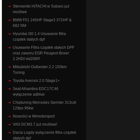
Sterowniki HITACHI w Subaru już
możliwe
BMW F01 245HP Stage3 372HP &
682 NM
Hyundai I30 1.4 Usuwanie filtra
cząstek stałych dpf
Usuwanie Filtra cząstek stałych DPF
oraz zaworu EGR Peugeot Boxer
2.2HDI sid208!!!
Mitsubishi Outlander 2.2 150km
Tuning
Toyota Avensis 2.0 Stage1+
Seat Alhambra EDC17C46
wyłączenie adblue
Chiptuning Mercedes Sprinter 313cdi
129ps 95kw
Nowości w Mrmotorsport
VAG DCM3.7 już możliwe!
Dacia Logdy wyłączenie filtra cząstek
stałych dpf