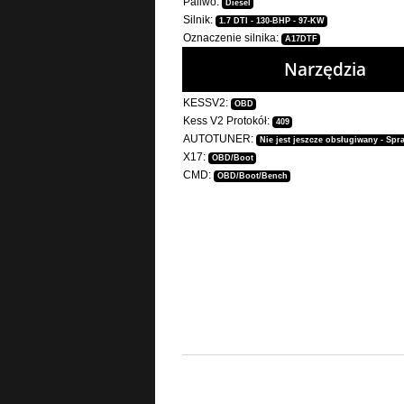
Paliwo:
Diesel
Silnik:
1.7 DTI - 130-BHP - 97-KW
Oznaczenie silnika:
A17DTF
Narzędzia
KESSV2:
OBD
Kess V2 Protokół:
409
AUTOTUNER:
Nie jest jeszcze obsługiwany - Spr
X17:
OBD/Boot
CMD:
OBD/Boot/Bench