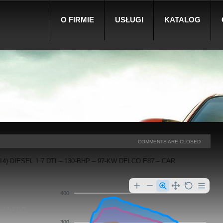
O FIRMIE
USŁUGI
KATALOG
COMMENTS ARE CLOSED
14) DIESEL 1.7 DTI – 130-BHP – 97-KW DELCO E87 – CAR
400
el 1.7 DTI –
300