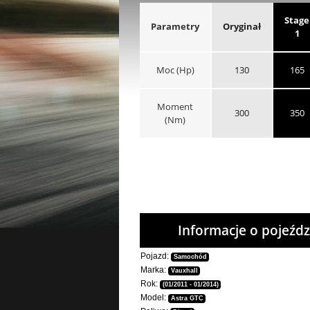
Stage
Parametry
Oryginał
1
Moc (Hp)
130
165
Moment
300
350
(Nm)
Informacje o pojeźdz
Pojazd:
Samochód
Marka:
Vauxhall
Rok:
(01/2011 - 01/2014)
Model:
Astra GTC