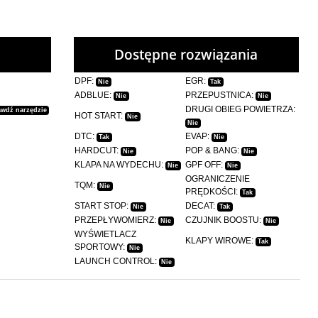
Dostępne rozwiązania
DPF:
EGR:
Nie
Tak
ADBLUE:
PRZEPUSTNICA:
Nie
Nie
DRUGI OBIEG POWIETRZA:
awdź narzędzie
HOT START:
Nie
Nie
DTC:
EVAP:
Tak
Nie
HARDCUT:
POP & BANG:
Nie
Nie
KLAPA NA WYDECHU:
GPF OFF:
Nie
Nie
OGRANICZENIE
TQM:
Nie
PRĘDKOŚCI:
Tak
START STOP:
DECAT:
Nie
Tak
PRZEPŁYWOMIERZ:
CZUJNIK BOOSTU:
Nie
Nie
WYŚWIETLACZ
KLAPY WIROWE:
Tak
SPORTOWY:
Nie
LAUNCH CONTROL:
Nie