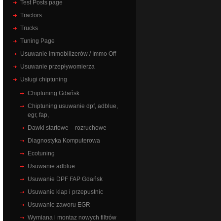
Test Posts page
Tractors
Trucks
Tuning Page
Usuwanie immobilizerów / Immo Off
Usuwanie przepływomierza
Usługi chiptuning
Chiptuning Gdańsk
Chiptuning usuwanie dpf, adblue,
egr, fap,
Dawki startowe – rozruchowe
Diagnostyka Komputerowa
Ecotuning
Usuwanie adblue
Usuwanie DPF FAP Gdańsk
Usuwanie klap i przepustnic
Usuwanie zaworu EGR
Wymiana i montaz nowych filtrów