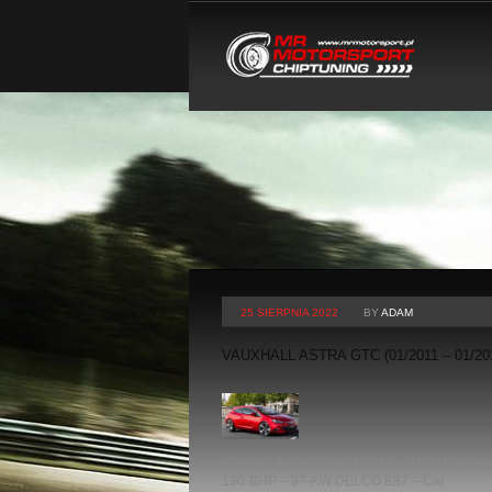
25 SIERPNIA 2022
BY
ADAM
VAUXHALL ASTRA GTC (01/2011 – 01/20
Vauxhall Astra GTC (01/2011 – 01/2014) Dies
130-BHP – 97-KW DELCO E87 – Car