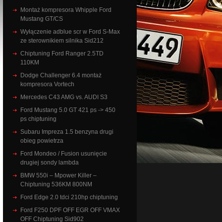
Montaż kompresora Whipple Ford
Mustang GT/CS
Wyłączenie adblue scr w Ford S-Max
ze sterownikiem silnika Sid212
Chiptuning Ford Ranger 2.5TD
110KM
Dodge Challenger 6.4 montaż
kompresora Vortech
Mercedes C43 AMG vs. AUDI S3
Ford Mustang 5.0 GT 421 ps -> 450
ps chiptuning
Subaru Impreza 1.5 benzyna drugi
obieg powietrza
Ford Mondeo / Fusion usunięcie
drugiej sondy lambda
BMW 550i – Mpower Killer –
Chiptuning 536KM 800NM
Ford Edge 2.0 tdci 210hp chiptuning
Ford F250 DPF OFF EGR OFF VMAX
OFF Chiptuning Sid902