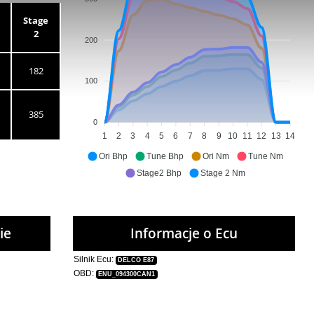
Stage
2
200
182
100
385
0
1
2
3
4
5
6
7
8
9
10
11
12
13
14
Ori Bhp
Tune Bhp
Ori Nm
Tune Nm
Stage2 Bhp
Stage 2 Nm
ie
Informacje o Ecu
Silnik Ecu:
DELCO E87
OBD:
ENU_094300CAN1