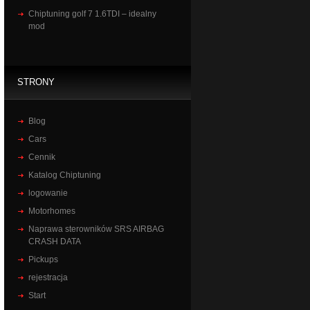
Chiptuning golf 7 1.6TDI – idealny
mod
STRONY
Blog
Cars
Cennik
Katalog Chiptuning
logowanie
Motorhomes
Naprawa sterowników SRS AIRBAG
CRASH DATA
Pickups
rejestracja
Start