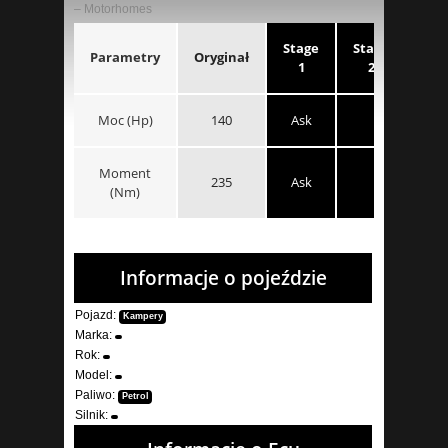
– Motorhomes
Stage
Stage
Parametry
Oryginał
1
2
Moc (Hp)
140
Ask
Moment
235
Ask
(Nm)
Informacje o pojeździe
Pojazd:
Kampery
Marka:
Rok:
Model:
Paliwo:
Petrol
Silnik: