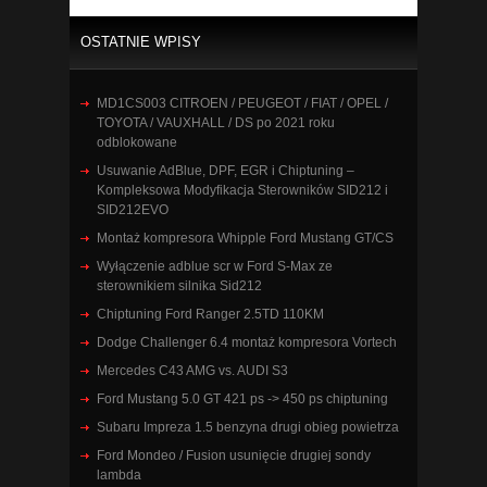
OSTATNIE WPISY
MD1CS003 CITROEN / PEUGEOT / FIAT / OPEL /
TOYOTA / VAUXHALL / DS po 2021 roku
odblokowane
Usuwanie AdBlue, DPF, EGR i Chiptuning –
Kompleksowa Modyfikacja Sterowników SID212 i
SID212EVO
Montaż kompresora Whipple Ford Mustang GT/CS
Wyłączenie adblue scr w Ford S-Max ze
sterownikiem silnika Sid212
Chiptuning Ford Ranger 2.5TD 110KM
Dodge Challenger 6.4 montaż kompresora Vortech
Mercedes C43 AMG vs. AUDI S3
Ford Mustang 5.0 GT 421 ps -> 450 ps chiptuning
Subaru Impreza 1.5 benzyna drugi obieg powietrza
Ford Mondeo / Fusion usunięcie drugiej sondy
lambda