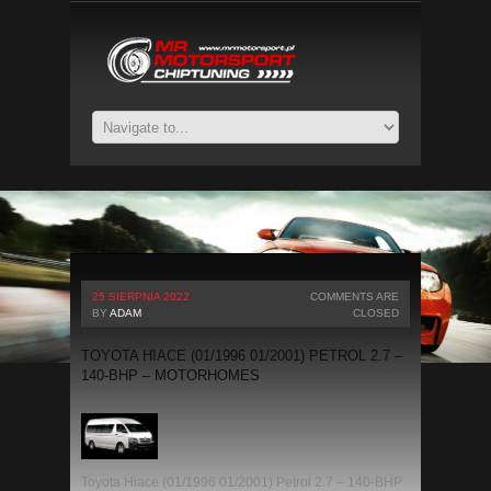
25 SIERPNIA 2022
COMMENTS ARE
BY
ADAM
CLOSED
TOYOTA HIACE (01/1996 01/2001) PETROL 2.7 –
140-BHP – MOTORHOMES
Toyota Hiace (01/1996 01/2001) Petrol 2.7 – 140-BHP