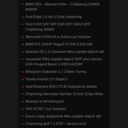
BMW 550i – Mpower Killer – Chiptuning 536KM
800NM
Ford Edge 2.0 tdci 210hp chiptuning
Ford F250 DPF OFF EGR OFF VMAX OFF
Chiptuning Sid902
Sterowniki HITACHI w Subaru już możliwe
BMW F01 245HP Stage3 372HP & 682 NM
Hyundai I30 1.4 Usuwanie filtra cząstek stałych dpf
Usuwanie Filtra cząstek stałych DPF oraz zaworu
EGR Peugeot Boxer 2.2HDI sid208!!!
Mitsubishi Outlander 2.2 150km Tuning
Toyota Avensis 2.0 Stage1+
Seat Alhambra EDC17C46 wyłączenie adblue
Chiptuning Mercedes Sprinter 313cdi 129ps 95kw
Nowości w Mrmotorsport
VAG DCM3.7 już możliwe!
Dacia Logdy wyłączenie filtra cząstek stałych dpf
Chiptuning golf 7 1.6TDI – idealny mod