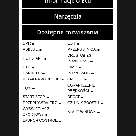
Informacje o Ecu
Narzędzia
Dostępne rozwiązania
DPF:
EGR:
ADBLUE:
PRZEPUSTNICA:
DRUGI OBIEG
HOT START:
POWIETRZA:
DTC:
EVAP:
HARDCUT:
POP & BANG:
KLAPA NA WYDECHU:
GPF OFF:
OGRANICZENIE
TQM:
PRĘDKOŚCI:
START STOP:
DECAT:
PRZEPŁYWOMIERZ:
CZUJNIK BOOSTU:
WYŚWIETLACZ
KLAPY WIROWE:
SPORTOWY:
LAUNCH CONTROL: