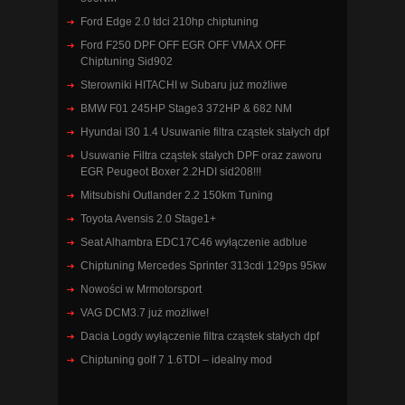
Ford Edge 2.0 tdci 210hp chiptuning
Ford F250 DPF OFF EGR OFF VMAX OFF
Chiptuning Sid902
Sterowniki HITACHI w Subaru już możliwe
BMW F01 245HP Stage3 372HP & 682 NM
Hyundai I30 1.4 Usuwanie filtra cząstek stałych dpf
Usuwanie Filtra cząstek stałych DPF oraz zaworu
EGR Peugeot Boxer 2.2HDI sid208!!!
Mitsubishi Outlander 2.2 150km Tuning
Toyota Avensis 2.0 Stage1+
Seat Alhambra EDC17C46 wyłączenie adblue
Chiptuning Mercedes Sprinter 313cdi 129ps 95kw
Nowości w Mrmotorsport
VAG DCM3.7 już możliwe!
Dacia Logdy wyłączenie filtra cząstek stałych dpf
Chiptuning golf 7 1.6TDI – idealny mod