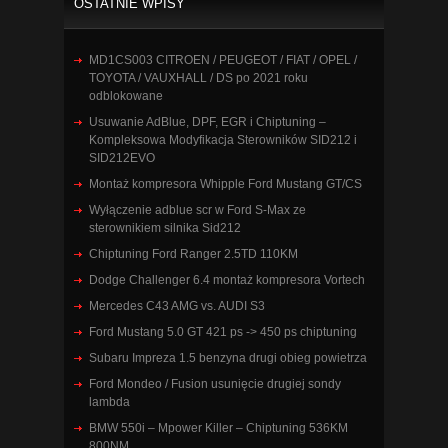
OSTATNIE WPISY
MD1CS003 CITROEN / PEUGEOT / FIAT / OPEL /
TOYOTA / VAUXHALL / DS po 2021 roku
odblokowane
Usuwanie AdBlue, DPF, EGR i Chiptuning –
Kompleksowa Modyfikacja Sterowników SID212 i
SID212EVO
Montaż kompresora Whipple Ford Mustang GT/CS
Wyłączenie adblue scr w Ford S-Max ze
sterownikiem silnika Sid212
Chiptuning Ford Ranger 2.5TD 110KM
Dodge Challenger 6.4 montaż kompresora Vortech
Mercedes C43 AMG vs. AUDI S3
Ford Mustang 5.0 GT 421 ps -> 450 ps chiptuning
Subaru Impreza 1.5 benzyna drugi obieg powietrza
Ford Mondeo / Fusion usunięcie drugiej sondy
lambda
BMW 550i – Mpower Killer – Chiptuning 536KM
800NM