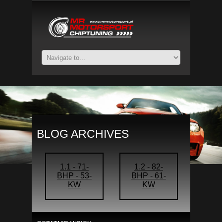
BLOG ARCHIVES
1.1 - 71-
1.2 - 82-
BHP - 53-
BHP - 61-
KW
KW