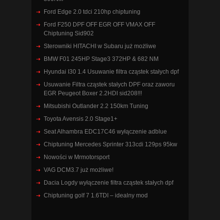
Ford Edge 2.0 tdci 210hp chiptuning
Ford F250 DPF OFF EGR OFF VMAX OFF
Chiptuning Sid902
Sterowniki HITACHI w Subaru już możliwe
BMW F01 245HP Stage3 372HP & 682 NM
Hyundai I30 1.4 Usuwanie filtra cząstek stałych dpf
Usuwanie Filtra cząstek stałych DPF oraz zaworu
EGR Peugeot Boxer 2.2HDI sid208!!!
Mitsubishi Outlander 2.2 150km Tuning
Toyota Avensis 2.0 Stage1+
Seat Alhambra EDC17C46 wyłączenie adblue
Chiptuning Mercedes Sprinter 313cdi 129ps 95kw
Nowości w Mrmotorsport
VAG DCM3.7 już możliwe!
Dacia Logdy wyłączenie filtra cząstek stałych dpf
Chiptuning golf 7 1.6TDI – idealny mod