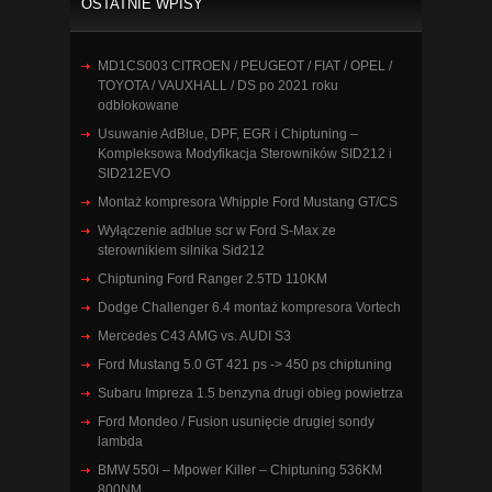
OSTATNIE WPISY
MD1CS003 CITROEN / PEUGEOT / FIAT / OPEL /
TOYOTA / VAUXHALL / DS po 2021 roku
odblokowane
Usuwanie AdBlue, DPF, EGR i Chiptuning –
Kompleksowa Modyfikacja Sterowników SID212 i
SID212EVO
Montaż kompresora Whipple Ford Mustang GT/CS
Wyłączenie adblue scr w Ford S-Max ze
sterownikiem silnika Sid212
Chiptuning Ford Ranger 2.5TD 110KM
Dodge Challenger 6.4 montaż kompresora Vortech
Mercedes C43 AMG vs. AUDI S3
Ford Mustang 5.0 GT 421 ps -> 450 ps chiptuning
Subaru Impreza 1.5 benzyna drugi obieg powietrza
Ford Mondeo / Fusion usunięcie drugiej sondy
lambda
BMW 550i – Mpower Killer – Chiptuning 536KM
800NM