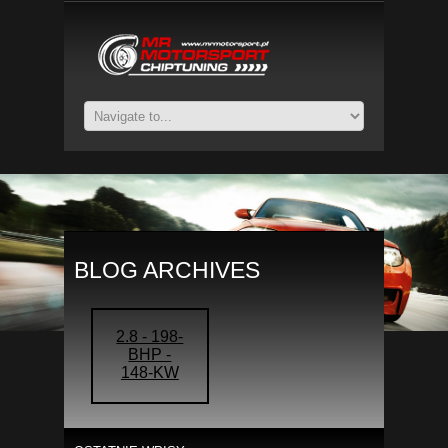
BLOG ARCHIVES
2.8 - 198-
BHP -
148-KW