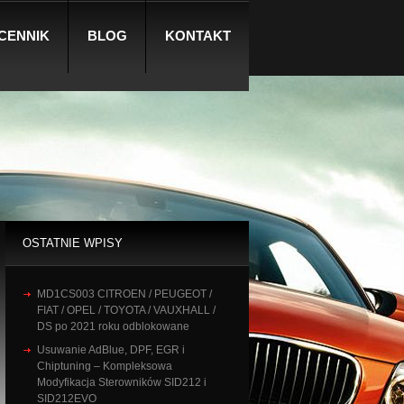
CENNIK
BLOG
KONTAKT
OSTATNIE WPISY
MD1CS003 CITROEN / PEUGEOT /
FIAT / OPEL / TOYOTA / VAUXHALL /
DS po 2021 roku odblokowane
Usuwanie AdBlue, DPF, EGR i
Chiptuning – Kompleksowa
Modyfikacja Sterowników SID212 i
SID212EVO