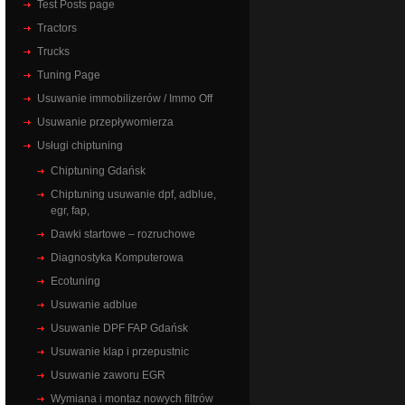
Test Posts page
Tractors
Trucks
Tuning Page
Usuwanie immobilizerów / Immo Off
Usuwanie przepływomierza
Usługi chiptuning
Chiptuning Gdańsk
Chiptuning usuwanie dpf, adblue,
egr, fap,
Dawki startowe – rozruchowe
Diagnostyka Komputerowa
Ecotuning
Usuwanie adblue
Usuwanie DPF FAP Gdańsk
Usuwanie klap i przepustnic
Usuwanie zaworu EGR
Wymiana i montaz nowych filtrów