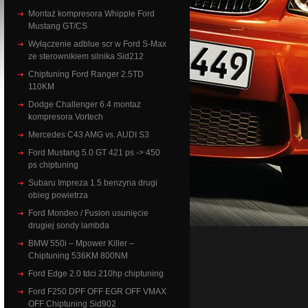
Montaż kompresora Whipple Ford
Mustang GT/CS
Wyłączenie adblue scr w Ford S-Max
ze sterownikiem silnika Sid212
Chiptuning Ford Ranger 2.5TD
110KM
Dodge Challenger 6.4 montaż
kompresora Vortech
Mercedes C43 AMG vs. AUDI S3
Ford Mustang 5.0 GT 421 ps -> 450
ps chiptuning
Subaru Impreza 1.5 benzyna drugi
obieg powietrza
Ford Mondeo / Fusion usunięcie
drugiej sondy lambda
BMW 550i – Mpower Killer –
Chiptuning 536KM 800NM
Ford Edge 2.0 tdci 210hp chiptuning
Ford F250 DPF OFF EGR OFF VMAX
OFF Chiptuning Sid902