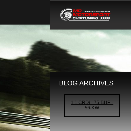
BLOG ARCHIVES
1.1 CRDi - 75-BHP -
56-KW