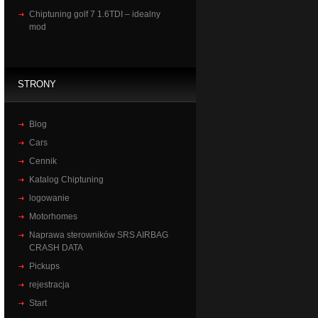
Chiptuning golf 7 1.6TDI – idealny
mod
STRONY
Blog
Cars
Cennik
Katalog Chiptuning
logowanie
Motorhomes
Naprawa sterowników SRS AIRBAG
CRASH DATA
Pickups
rejestracja
Start