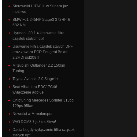
Sterowniki HITACHI w Subaru już
możliwe
BMW F01 245HP Stage3 372HP &
682 NM
Hyundai I30 1.4 Usuwanie filtra
cząstek stałych dpf
Usuwanie Filtra cząstek stałych DPF
oraz zaworu EGR Peugeot Boxer
2.2HDI sid208!!!
Mitsubishi Outlander 2.2 150km
Tuning
Toyota Avensis 2.0 Stage1+
Seat Alhambra EDC17C46
wyłączenie adblue
Chiptuning Mercedes Sprinter 313cdi
129ps 95kw
Nowości w Mrmotorsport
VAG DCM3.7 już możliwe!
Dacia Logdy wyłączenie filtra cząstek
stałych dpf