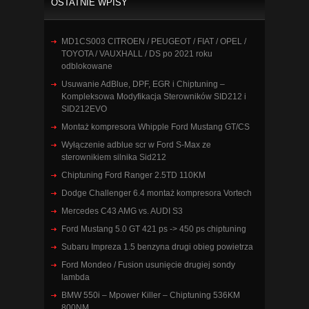
OSTATNIE WPISY
MD1CS003 CITROEN / PEUGEOT / FIAT / OPEL /
TOYOTA / VAUXHALL / DS po 2021 roku
odblokowane
Usuwanie AdBlue, DPF, EGR i Chiptuning –
Kompleksowa Modyfikacja Sterowników SID212 i
SID212EVO
Montaż kompresora Whipple Ford Mustang GT/CS
Wyłączenie adblue scr w Ford S-Max ze
sterownikiem silnika Sid212
Chiptuning Ford Ranger 2.5TD 110KM
Dodge Challenger 6.4 montaż kompresora Vortech
Mercedes C43 AMG vs. AUDI S3
Ford Mustang 5.0 GT 421 ps -> 450 ps chiptuning
Subaru Impreza 1.5 benzyna drugi obieg powietrza
Ford Mondeo / Fusion usunięcie drugiej sondy
lambda
BMW 550i – Mpower Killer – Chiptuning 536KM
800NM