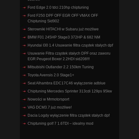
Ford Edge 2.0 tdci 210hp chiptuning
Ford F250 DPF OFF EGR OFF VMAX OFF
Chiptuning Sid902
Sterowniki HITACHI w Subaru już możliwe
BMW F01 245HP Stage3 372HP & 682 NM
Hyundai I30 1.4 Usuwanie filtra cząstek stałych dpf
Usuwanie Filtra cząstek stałych DPF oraz zaworu
EGR Peugeot Boxer 2.2HDI sid208!!!
Mitsubishi Outlander 2.2 150km Tuning
Toyota Avensis 2.0 Stage1+
Seat Alhambra EDC17C46 wyłączenie adblue
Chiptuning Mercedes Sprinter 313cdi 129ps 95kw
Nowości w Mrmotorsport
VAG DCM3.7 już możliwe!
Dacia Logdy wyłączenie filtra cząstek stałych dpf
Chiptuning golf 7 1.6TDI – idealny mod