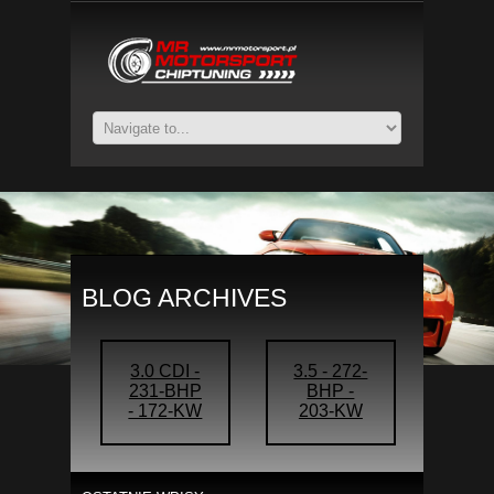
BLOG ARCHIVES
3.0 CDI -
3.5 - 272-
231-BHP
BHP -
- 172-KW
203-KW