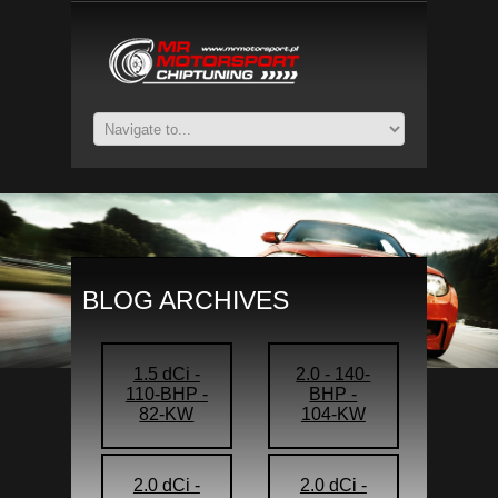
BLOG ARCHIVES
1.5 dCi -
2.0 - 140-
110-BHP -
BHP -
82-KW
104-KW
2.0 dCi -
2.0 dCi -