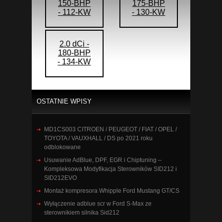
150-BHP
175-BHP
- 112-KW
- 130-KW
2.0 dCi -
180-BHP
- 134-KW
OSTATNIE WPISY
MD1CS003 CITROEN / PEUGEOT / FIAT / OPEL /
TOYOTA / VAUXHALL / DS po 2021 roku
odblokowane
Usuwanie AdBlue, DPF, EGR i Chiptuning –
Kompleksowa Modyfikacja Sterowników SID212 i
SID212EVO
Montaż kompresora Whipple Ford Mustang GT/CS
Wyłączenie adblue scr w Ford S-Max ze
sterownikiem silnika Sid212