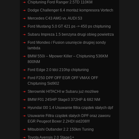
Chiptuning Ford Ranger 2.5TD 110KM
Dodge Challenger 6.4 montaż kompresora Vortech
Mercedes C43 AMG vs. AUDI S3
Ford Mustang 5.0 GT 421 ps -> 450 ps chiptuning
Subaru Impreza 1.5 benzyna drugi obieg powietrza
Ford Mondeo / Fusion usunięcie drugiej sondy
lambda
BMW 550i – Mpower Killer – Chiptuning 536KM
800NM
Ford Edge 2.0 tdci 210hp chiptuning
Ford F250 DPF OFF EGR OFF VMAX OFF
Chiptuning Sid902
Sterowniki HITACHI w Subaru już możliwe
BMW F01 245HP Stage3 372HP & 682 NM
Hyundai I30 1.4 Usuwanie filtra cząstek stałych dpf
Usuwanie Filtra cząstek stałych DPF oraz zaworu
EGR Peugeot Boxer 2.2HDI sid208!!!
Mitsubishi Outlander 2.2 150km Tuning
Toyota Avensis 2.0 Stage1+