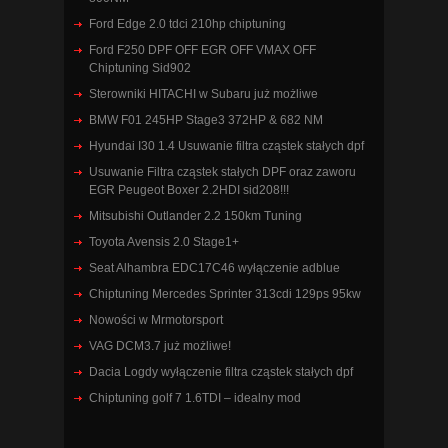
Ford Edge 2.0 tdci 210hp chiptuning
Ford F250 DPF OFF EGR OFF VMAX OFF
Chiptuning Sid902
Sterowniki HITACHI w Subaru już możliwe
BMW F01 245HP Stage3 372HP & 682 NM
Hyundai I30 1.4 Usuwanie filtra cząstek stałych dpf
Usuwanie Filtra cząstek stałych DPF oraz zaworu
EGR Peugeot Boxer 2.2HDI sid208!!!
Mitsubishi Outlander 2.2 150km Tuning
Toyota Avensis 2.0 Stage1+
Seat Alhambra EDC17C46 wyłączenie adblue
Chiptuning Mercedes Sprinter 313cdi 129ps 95kw
Nowości w Mrmotorsport
VAG DCM3.7 już możliwe!
Dacia Logdy wyłączenie filtra cząstek stałych dpf
Chiptuning golf 7 1.6TDI – idealny mod