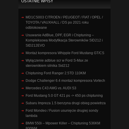
OSTATNIE WPISY
MD1CS003 CITROEN / PEUGEOT / FIAT / OPEL /
TOYOTA / VAUXHALL / DS po 2021 roku
odblokowane
Usuwanie AdBlue, DPF, EGR i Chiptuning –
Kompleksowa Modyfikacja Sterowników SID212 i
SID212EVO
Montaż kompresora Whipple Ford Mustang GT/CS
Wyłączenie adblue scr w Ford S-Max ze
sterownikiem silnika Sid212
Chiptuning Ford Ranger 2.5TD 110KM
Dodge Challenger 6.4 montaż kompresora Vortech
Mercedes C43 AMG vs. AUDI S3
Ford Mustang 5.0 GT 421 ps -> 450 ps chiptuning
Subaru Impreza 1.5 benzyna drugi obieg powietrza
Ford Mondeo / Fusion usunięcie drugiej sondy
lambda
BMW 550i – Mpower Killer – Chiptuning 536KM
800NM