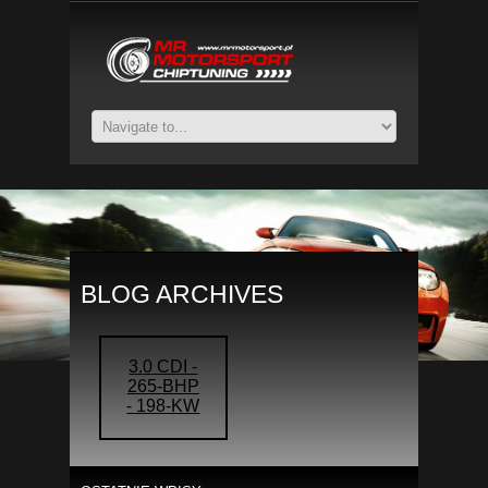
BLOG ARCHIVES
3.0 CDI -
265-BHP
- 198-KW