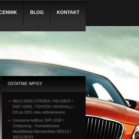
CENNIK
BLOG
KONTAKT
OSTATNIE WPISY
MD1CS003 CITROEN / PEUGEOT /
FIAT / OPEL / TOYOTA / VAUXHALL /
DS po 2021 roku odblokowane
Usuwanie AdBlue, DPF, EGR i
Chiptuning – Kompleksowa
Modyfikacja Sterowników SID212 i
SID212EVO