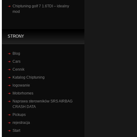
Chiptuning golf 7 1.6TDI – idealny
mod
STRONY
Blog
Cars
Cennik
Katalog Chiptuning
logowanie
Motorhomes
Naprawa sterowników SRS AIRBAG
CRASH DATA
Pickups
rejestracja
Start