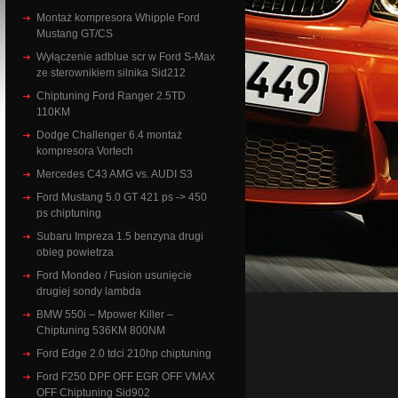
Montaż kompresora Whipple Ford
Mustang GT/CS
Wyłączenie adblue scr w Ford S-Max
ze sterownikiem silnika Sid212
Chiptuning Ford Ranger 2.5TD
110KM
Dodge Challenger 6.4 montaż
kompresora Vortech
Mercedes C43 AMG vs. AUDI S3
Ford Mustang 5.0 GT 421 ps -> 450
ps chiptuning
Subaru Impreza 1.5 benzyna drugi
obieg powietrza
Ford Mondeo / Fusion usunięcie
drugiej sondy lambda
BMW 550i – Mpower Killer –
Chiptuning 536KM 800NM
Ford Edge 2.0 tdci 210hp chiptuning
Ford F250 DPF OFF EGR OFF VMAX
OFF Chiptuning Sid902