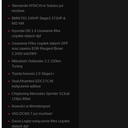
Sterowniki HITACHI w Subaru już
możliwe
BMW F01 245HP Stage3 372HP &
682 NM
Hyundai I30 1.4 Usuwanie filtra
cząstek stałych dpf
Usuwanie Filtra cząstek stałych DPF
oraz zaworu EGR Peugeot Boxer
2.2HDI sid208!!!
Mitsubishi Outlander 2.2 150km
Tuning
Toyota Avensis 2.0 Stage1+
Seat Alhambra EDC17C46
wyłączenie adblue
Chiptuning Mercedes Sprinter 313cdi
129ps 95kw
Nowości w Mrmotorsport
VAG DCM3.7 już możliwe!
Dacia Logdy wyłączenie filtra cząstek
stałych dpf