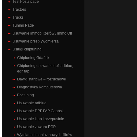
Test Posts page
Tractors
Trucks
Tuning Page
Usuwanie immobilizerów / Immo Off
Usuwanie przepływomierza
Usługi chiptuning
Chiptuning Gdańsk
Chiptuning usuwanie dpf, adblue,
egr, fap,
Dawki startowe – rozruchowe
Diagnostyka Komputerowa
Ecotuning
Usuwanie adblue
Usuwanie DPF FAP Gdańsk
Usuwanie klap i przepustnic
Usuwanie zaworu EGR
Wymiana i montaz nowych filtrów