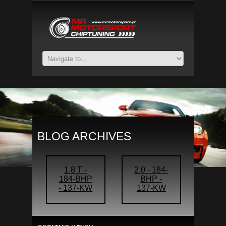
BLOG ARCHIVES
1.8 T -
2.0 - 184-
184-BHP
BHP -
- 137-KW
137-KW