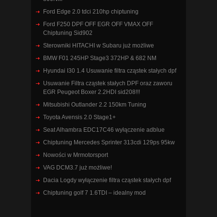
Ford Edge 2.0 tdci 210hp chiptuning
Ford F250 DPF OFF EGR OFF VMAX OFF
Chiptuning Sid902
Sterowniki HITACHI w Subaru już możliwe
BMW F01 245HP Stage3 372HP & 682 NM
Hyundai I30 1.4 Usuwanie filtra cząstek stałych dpf
Usuwanie Filtra cząstek stałych DPF oraz zaworu
EGR Peugeot Boxer 2.2HDI sid208!!!
Mitsubishi Outlander 2.2 150km Tuning
Toyota Avensis 2.0 Stage1+
Seat Alhambra EDC17C46 wyłączenie adblue
Chiptuning Mercedes Sprinter 313cdi 129ps 95kw
Nowości w Mrmotorsport
VAG DCM3.7 już możliwe!
Dacia Logdy wyłączenie filtra cząstek stałych dpf
Chiptuning golf 7 1.6TDI – idealny mod