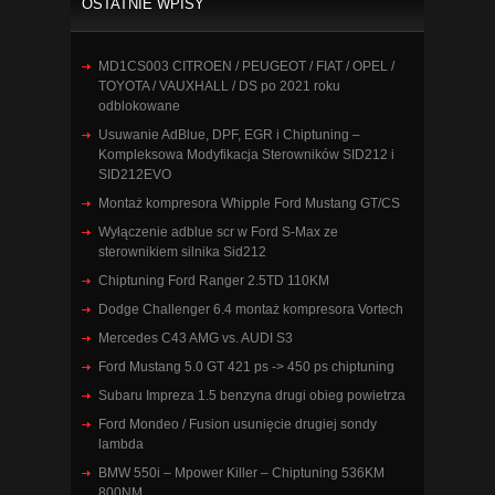
OSTATNIE WPISY
MD1CS003 CITROEN / PEUGEOT / FIAT / OPEL /
TOYOTA / VAUXHALL / DS po 2021 roku
odblokowane
Usuwanie AdBlue, DPF, EGR i Chiptuning –
Kompleksowa Modyfikacja Sterowników SID212 i
SID212EVO
Montaż kompresora Whipple Ford Mustang GT/CS
Wyłączenie adblue scr w Ford S-Max ze
sterownikiem silnika Sid212
Chiptuning Ford Ranger 2.5TD 110KM
Dodge Challenger 6.4 montaż kompresora Vortech
Mercedes C43 AMG vs. AUDI S3
Ford Mustang 5.0 GT 421 ps -> 450 ps chiptuning
Subaru Impreza 1.5 benzyna drugi obieg powietrza
Ford Mondeo / Fusion usunięcie drugiej sondy
lambda
BMW 550i – Mpower Killer – Chiptuning 536KM
800NM