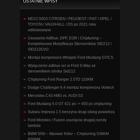
OSTATNIE WPISY
MD1CS003 CITROEN / PEUGEOT / FIAT / OPEL /
TOYOTA / VAUXHALL / DS po 2021 roku
odblokowane
Usuwanie AdBlue, DPF, EGR i Chiptuning –
Kompleksowa Modyfikacja Sterowników SID212 i
SID212EVO
Montaż kompresora Whipple Ford Mustang GT/CS
Wyłączenie adblue scr w Ford S-Max ze
sterownikiem silnika Sid212
Chiptuning Ford Ranger 2.5TD 110KM
Dodge Challenger 6.4 montaż kompresora Vortech
Mercedes C43 AMG vs. AUDI S3
Ford Mustang 5.0 GT 421 ps -> 450 ps chiptuning
Subaru Impreza 1.5 benzyna drugi obieg powietrza
Ford Mondeo / Fusion usunięcie drugiej sondy
lambda
BMW 550i – Mpower Killer – Chiptuning 536KM
800NM