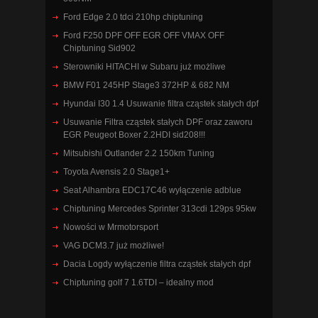
Ford Edge 2.0 tdci 210hp chiptuning
Ford F250 DPF OFF EGR OFF VMAX OFF
Chiptuning Sid902
Sterowniki HITACHI w Subaru już możliwe
BMW F01 245HP Stage3 372HP & 682 NM
Hyundai I30 1.4 Usuwanie filtra cząstek stałych dpf
Usuwanie Filtra cząstek stałych DPF oraz zaworu
EGR Peugeot Boxer 2.2HDI sid208!!!
Mitsubishi Outlander 2.2 150km Tuning
Toyota Avensis 2.0 Stage1+
Seat Alhambra EDC17C46 wyłączenie adblue
Chiptuning Mercedes Sprinter 313cdi 129ps 95kw
Nowości w Mrmotorsport
VAG DCM3.7 już możliwe!
Dacia Logdy wyłączenie filtra cząstek stałych dpf
Chiptuning golf 7 1.6TDI – idealny mod