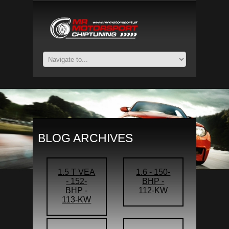
BLOG ARCHIVES
1.5 T VEA
1.6 - 150-
- 152-
BHP -
BHP -
112-KW
113-KW