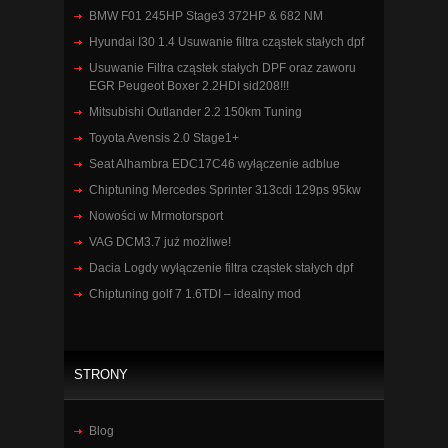
BMW F01 245HP Stage3 372HP & 682 NM
Hyundai I30 1.4 Usuwanie filtra cząstek stałych dpf
Usuwanie Filtra cząstek stałych DPF oraz zaworu
EGR Peugeot Boxer 2.2HDI sid208!!!
Mitsubishi Outlander 2.2 150km Tuning
Toyota Avensis 2.0 Stage1+
Seat Alhambra EDC17C46 wyłączenie adblue
Chiptuning Mercedes Sprinter 313cdi 129ps 95kw
Nowości w Mrmotorsport
VAG DCM3.7 już możliwe!
Dacia Logdy wyłączenie filtra cząstek stałych dpf
Chiptuning golf 7 1.6TDI – idealny mod
STRONY
Blog