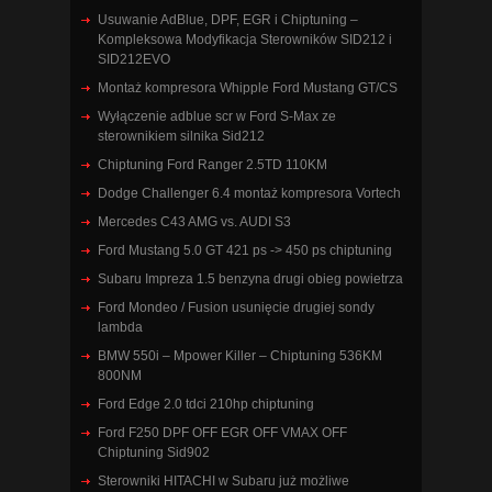
Usuwanie AdBlue, DPF, EGR i Chiptuning –
Kompleksowa Modyfikacja Sterowników SID212 i
SID212EVO
Montaż kompresora Whipple Ford Mustang GT/CS
Wyłączenie adblue scr w Ford S-Max ze
sterownikiem silnika Sid212
Chiptuning Ford Ranger 2.5TD 110KM
Dodge Challenger 6.4 montaż kompresora Vortech
Mercedes C43 AMG vs. AUDI S3
Ford Mustang 5.0 GT 421 ps -> 450 ps chiptuning
Subaru Impreza 1.5 benzyna drugi obieg powietrza
Ford Mondeo / Fusion usunięcie drugiej sondy
lambda
BMW 550i – Mpower Killer – Chiptuning 536KM
800NM
Ford Edge 2.0 tdci 210hp chiptuning
Ford F250 DPF OFF EGR OFF VMAX OFF
Chiptuning Sid902
Sterowniki HITACHI w Subaru już możliwe