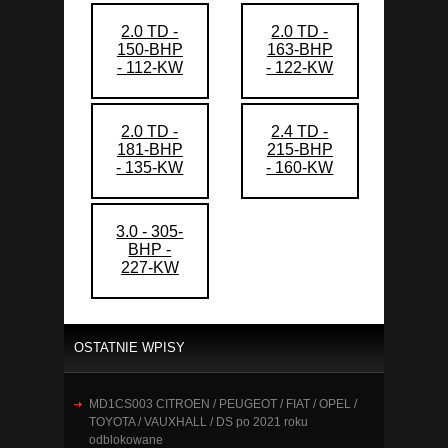
2.0 TD -
2.0 TD -
150-BHP
163-BHP
- 112-KW
- 122-KW
2.0 TD -
2.4 TD -
181-BHP
215-BHP
- 135-KW
- 160-KW
3.0 - 305-
BHP -
227-KW
OSTATNIE WPISY
MD1CS003 CITROEN / PEUGEOT / FIAT / OPEL /
TOYOTA / VAUXHALL / DS po 2021 roku
odblokowane