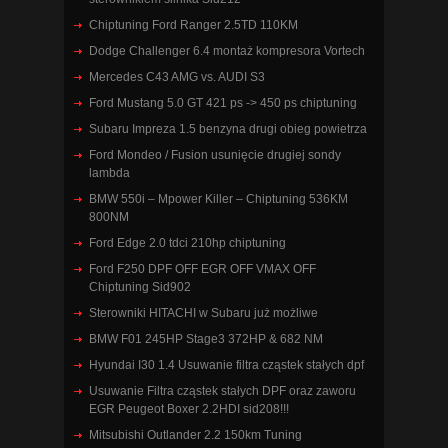
Chiptuning Ford Ranger 2.5TD 110KM
Dodge Challenger 6.4 montaż kompresora Vortech
Mercedes C43 AMG vs. AUDI S3
Ford Mustang 5.0 GT 421 ps -> 450 ps chiptuning
Subaru Impreza 1.5 benzyna drugi obieg powietrza
Ford Mondeo / Fusion usunięcie drugiej sondy
lambda
BMW 550i – Mpower Killer – Chiptuning 536KM
800NM
Ford Edge 2.0 tdci 210hp chiptuning
Ford F250 DPF OFF EGR OFF VMAX OFF
Chiptuning Sid902
Sterowniki HITACHI w Subaru już możliwe
BMW F01 245HP Stage3 372HP & 682 NM
Hyundai I30 1.4 Usuwanie filtra cząstek stałych dpf
Usuwanie Filtra cząstek stałych DPF oraz zaworu
EGR Peugeot Boxer 2.2HDI sid208!!!
Mitsubishi Outlander 2.2 150km Tuning