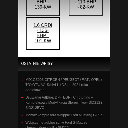
BHP -
- 110-BHP
139-KW
- 82-KW
1.6 CRDi
- 136-
BHP -
101-KW
OSTATNIE WPISY
MD1CS003 CITROEN / PEUGEOT / FIAT / OPEL /
TOYOTA / VAUXHALL / DS po 2021 roku
odblokowane
Usuwanie AdBlue, DPF, EGR i Chiptuning –
Kompleksowa Modyfikacja Sterowników SID212 i
SID212EVO
Montaż kompresora Whipple Ford Mustang GT/CS
Wyłączenie adblue scr w Ford S-Max ze
sterownikiem silnika Sid212