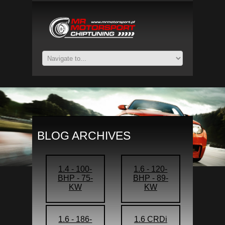
BLOG ARCHIVES
1.4 - 100-
1.6 - 120-
BHP - 75-
BHP - 89-
KW
KW
1.6 - 186-
1.6 CRDi