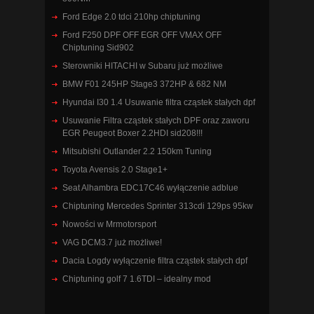
Ford Edge 2.0 tdci 210hp chiptuning
Ford F250 DPF OFF EGR OFF VMAX OFF
Chiptuning Sid902
Sterowniki HITACHI w Subaru już możliwe
BMW F01 245HP Stage3 372HP & 682 NM
Hyundai I30 1.4 Usuwanie filtra cząstek stałych dpf
Usuwanie Filtra cząstek stałych DPF oraz zaworu
EGR Peugeot Boxer 2.2HDI sid208!!!
Mitsubishi Outlander 2.2 150km Tuning
Toyota Avensis 2.0 Stage1+
Seat Alhambra EDC17C46 wyłączenie adblue
Chiptuning Mercedes Sprinter 313cdi 129ps 95kw
Nowości w Mrmotorsport
VAG DCM3.7 już możliwe!
Dacia Logdy wyłączenie filtra cząstek stałych dpf
Chiptuning golf 7 1.6TDI – idealny mod