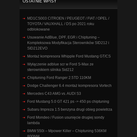
OSTATNIE WPISY
MD1CS003 CITROEN / PEUGEOT / FIAT / OPEL /
TOYOTA / VAUXHALL / DS po 2021 roku
odblokowane
Usuwanie AdBlue, DPF, EGR i Chiptuning –
Kompleksowa Modyfikacja Sterowników SID212 i
SID212EVO
Montaż kompresora Whipple Ford Mustang GT/CS
Wyłączenie adblue scr w Ford S-Max ze
sterownikiem silnika Sid212
Chiptuning Ford Ranger 2.5TD 110KM
Dodge Challenger 6.4 montaż kompresora Vortech
Mercedes C43 AMG vs. AUDI S3
Ford Mustang 5.0 GT 421 ps -> 450 ps chiptuning
Subaru Impreza 1.5 benzyna drugi obieg powietrza
Ford Mondeo / Fusion usunięcie drugiej sondy
lambda
BMW 550i – Mpower Killer – Chiptuning 536KM
800NM