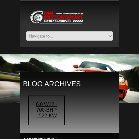
BLOG ARCHIVES
6.0 W12 -
700-BHP
- 522-KW