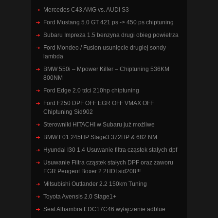
Mercedes C43 AMG vs. AUDI S3
Ford Mustang 5.0 GT 421 ps -> 450 ps chiptuning
Subaru Impreza 1.5 benzyna drugi obieg powietrza
Ford Mondeo / Fusion usunięcie drugiej sondy
lambda
BMW 550i – Mpower Killer – Chiptuning 536KM
800NM
Ford Edge 2.0 tdci 210hp chiptuning
Ford F250 DPF OFF EGR OFF VMAX OFF
Chiptuning Sid902
Sterowniki HITACHI w Subaru już możliwe
BMW F01 245HP Stage3 372HP & 682 NM
Hyundai I30 1.4 Usuwanie filtra cząstek stałych dpf
Usuwanie Filtra cząstek stałych DPF oraz zaworu
EGR Peugeot Boxer 2.2HDI sid208!!!
Mitsubishi Outlander 2.2 150km Tuning
Toyota Avensis 2.0 Stage1+
Seat Alhambra EDC17C46 wyłączenie adblue