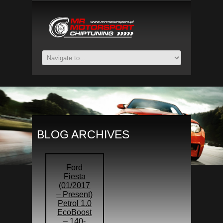
BLOG ARCHIVES
Ford
Fiesta
(01/2017
– Present)
Petrol 1.0
EcoBoost
– 140-