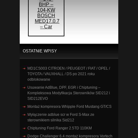
BHP –
104-KW
BOSCH
MED17.0.7
– Car
OSTATNIE WPISY
MD1CS003 CITROEN / PEUGEOT / FIAT / OPEL /
TOYOTA / VAUXHALL / DS po 2021 roku
odblokowane
Usuwanie AdBlue, DPF, EGR i Chiptuning –
Kompleksowa Modyfikacja Sterowników SID212 i
SID212EVO
Montaż kompresora Whipple Ford Mustang GT/CS
Wyłączenie adblue scr w Ford S-Max ze
sterownikiem silnika Sid212
Chiptuning Ford Ranger 2.5TD 110KM
Dodge Challenger 6.4 montaż kompresora Vortech