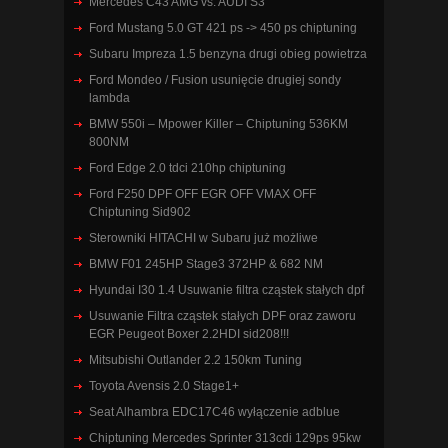
Mercedes C43 AMG vs. AUDI S3
Ford Mustang 5.0 GT 421 ps -> 450 ps chiptuning
Subaru Impreza 1.5 benzyna drugi obieg powietrza
Ford Mondeo / Fusion usunięcie drugiej sondy
lambda
BMW 550i – Mpower Killer – Chiptuning 536KM
800NM
Ford Edge 2.0 tdci 210hp chiptuning
Ford F250 DPF OFF EGR OFF VMAX OFF
Chiptuning Sid902
Sterowniki HITACHI w Subaru już możliwe
BMW F01 245HP Stage3 372HP & 682 NM
Hyundai I30 1.4 Usuwanie filtra cząstek stałych dpf
Usuwanie Filtra cząstek stałych DPF oraz zaworu
EGR Peugeot Boxer 2.2HDI sid208!!!
Mitsubishi Outlander 2.2 150km Tuning
Toyota Avensis 2.0 Stage1+
Seat Alhambra EDC17C46 wyłączenie adblue
Chiptuning Mercedes Sprinter 313cdi 129ps 95kw