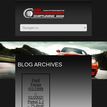
BLOG ARCHIVES
Ford
Fiesta
(01/1999
–
01/2002)
Petrol 1.2
– 75-BHP