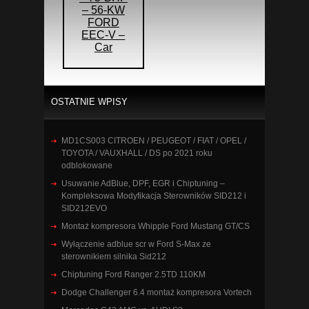
– 56-KW
FORD
EEC-V –
Car
OSTATNIE WPISY
MD1CS003 CITROEN / PEUGEOT / FIAT / OPEL /
TOYOTA / VAUXHALL / DS po 2021 roku
odblokowane
Usuwanie AdBlue, DPF, EGR i Chiptuning –
Kompleksowa Modyfikacja Sterowników SID212 i
SID212EVO
Montaż kompresora Whipple Ford Mustang GT/CS
Wyłączenie adblue scr w Ford S-Max ze
sterownikiem silnika Sid212
Chiptuning Ford Ranger 2.5TD 110KM
Dodge Challenger 6.4 montaż kompresora Vortech