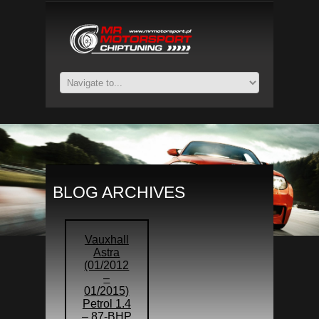
BLOG ARCHIVES
Vauxhall
Astra
(01/2012
–
01/2015)
Petrol 1.4
– 87-BHP