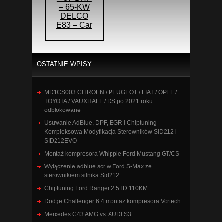
– 65-KW
DELCO
E83 – Car
OSTATNIE WPISY
MD1CS003 CITROEN / PEUGEOT / FIAT / OPEL /
TOYOTA / VAUXHALL / DS po 2021 roku
odblokowane
Usuwanie AdBlue, DPF, EGR i Chiptuning –
Kompleksowa Modyfikacja Sterowników SID212 i
SID212EVO
Montaż kompresora Whipple Ford Mustang GT/CS
Wyłączenie adblue scr w Ford S-Max ze
sterownikiem silnika Sid212
Chiptuning Ford Ranger 2.5TD 110KM
Dodge Challenger 6.4 montaż kompresora Vortech
Mercedes C43 AMG vs. AUDI S3