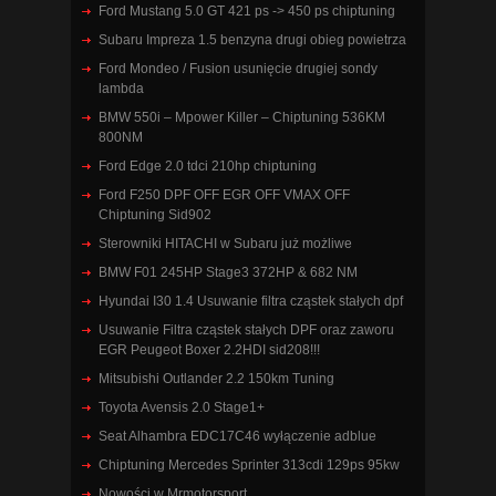
Ford Mustang 5.0 GT 421 ps -> 450 ps chiptuning
Subaru Impreza 1.5 benzyna drugi obieg powietrza
Ford Mondeo / Fusion usunięcie drugiej sondy
lambda
BMW 550i – Mpower Killer – Chiptuning 536KM
800NM
Ford Edge 2.0 tdci 210hp chiptuning
Ford F250 DPF OFF EGR OFF VMAX OFF
Chiptuning Sid902
Sterowniki HITACHI w Subaru już możliwe
BMW F01 245HP Stage3 372HP & 682 NM
Hyundai I30 1.4 Usuwanie filtra cząstek stałych dpf
Usuwanie Filtra cząstek stałych DPF oraz zaworu
EGR Peugeot Boxer 2.2HDI sid208!!!
Mitsubishi Outlander 2.2 150km Tuning
Toyota Avensis 2.0 Stage1+
Seat Alhambra EDC17C46 wyłączenie adblue
Chiptuning Mercedes Sprinter 313cdi 129ps 95kw
Nowości w Mrmotorsport