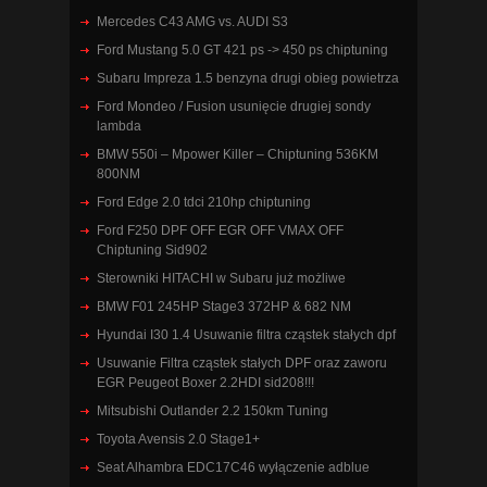
Mercedes C43 AMG vs. AUDI S3
Ford Mustang 5.0 GT 421 ps -> 450 ps chiptuning
Subaru Impreza 1.5 benzyna drugi obieg powietrza
Ford Mondeo / Fusion usunięcie drugiej sondy
lambda
BMW 550i – Mpower Killer – Chiptuning 536KM
800NM
Ford Edge 2.0 tdci 210hp chiptuning
Ford F250 DPF OFF EGR OFF VMAX OFF
Chiptuning Sid902
Sterowniki HITACHI w Subaru już możliwe
BMW F01 245HP Stage3 372HP & 682 NM
Hyundai I30 1.4 Usuwanie filtra cząstek stałych dpf
Usuwanie Filtra cząstek stałych DPF oraz zaworu
EGR Peugeot Boxer 2.2HDI sid208!!!
Mitsubishi Outlander 2.2 150km Tuning
Toyota Avensis 2.0 Stage1+
Seat Alhambra EDC17C46 wyłączenie adblue