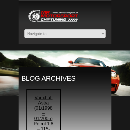
BLOG ARCHIVES
Vauxhall
Astra
(01/1998
–
01/2005)
Petrol 1.8
– 115-