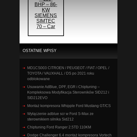
BHP – 86-
KW
SIEMENS
SIMTEC
70 – Car
OSTATNIE WPISY
MD1CS003 CITROEN / PEUGEOT / FIAT / OPEL /
TOYOTA / VAUXHALL / DS po 2021 roku
odblokowane
Usuwanie AdBlue, DPF, EGR i Chiptuning –
Kompleksowa Modyfikacja Sterowników SID212 i
SID212EVO
Montaż kompresora Whipple Ford Mustang GT/CS
Wyłączenie adblue scr w Ford S-Max ze
sterownikiem silnika Sid212
Chiptuning Ford Ranger 2.5TD 110KM
Dodge Challenger 6.4 montaż kompresora Vortech