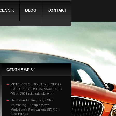
CENNIK
BLOG
KONTAKT
OSTATNIE WPISY
MD1CS003 CITROEN / PEUGEOT /
FIAT / OPEL / TOYOTA / VAUXHALL /
DS po 2021 roku odblokowane
Usuwanie AdBlue, DPF, EGR i
Chiptuning – Kompleksowa
Modyfikacja Sterowników SID212 i
SID212EVO