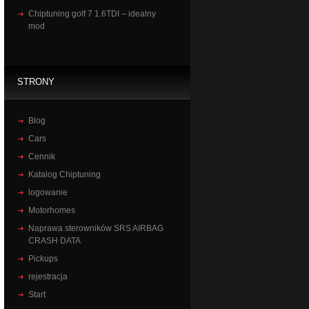
Chiptuning golf 7 1.6TDI – idealny
mod
STRONY
Blog
Cars
Cennik
Katalog Chiptuning
logowanie
Motorhomes
Naprawa sterowników SRS AIRBAG
CRASH DATA
Pickups
rejestracja
Start