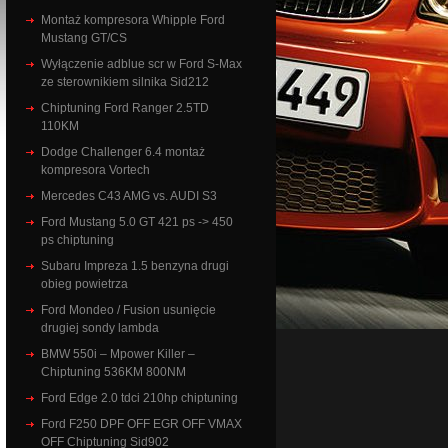
Montaż kompresora Whipple Ford
Mustang GT/CS
Wyłączenie adblue scr w Ford S-Max
ze sterownikiem silnika Sid212
Chiptuning Ford Ranger 2.5TD
110KM
Dodge Challenger 6.4 montaż
kompresora Vortech
Mercedes C43 AMG vs. AUDI S3
Ford Mustang 5.0 GT 421 ps -> 450
ps chiptuning
Subaru Impreza 1.5 benzyna drugi
obieg powietrza
Ford Mondeo / Fusion usunięcie
drugiej sondy lambda
BMW 550i – Mpower Killer –
Chiptuning 536KM 800NM
Ford Edge 2.0 tdci 210hp chiptuning
Ford F250 DPF OFF EGR OFF VMAX
OFF Chiptuning Sid902