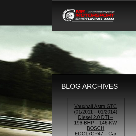
BLOG ARCHIVES
Vauxhall Astra GTC
(01/2011 – 01/2014)
Diesel 2.0 DTI –
196-BHP – 146-KW
BOSCH
EDC17CP47 – Car