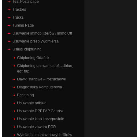
Test Posts page
Tractors
Trucks
Tuning Page
Usuwanie immobilizerów / Immo Off
Usuwanie przepływomierza
Usługi chiptuning
Chiptuning Gdańsk
Chiptuning usuwanie dpf, adblue,
egr, fap,
Dawki startowe – rozruchowe
Diagnostyka Komputerowa
Ecotuning
Usuwanie adblue
Usuwanie DPF FAP Gdańsk
Usuwanie klap i przepustnic
Usuwanie zaworu EGR
Wymiana i montaz nowych filtrów