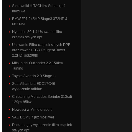
Sterowniki HITACHI w Subaru już
możliwe
BMW F01 245HP Stage3 372HP &
682 NM
Hyundai I30 1.4 Usuwanie filtra
cząstek stałych dpf
Usuwanie Filtra cząstek stałych DPF
oraz zaworu EGR Peugeot Boxer
2.2HDI sid208!!!
Mitsubishi Outlander 2.2 150km
Tuning
Toyota Avensis 2.0 Stage1+
Seat Alhambra EDC17C46
wyłączenie adblue
Chiptuning Mercedes Sprinter 313cdi
129ps 95kw
Nowości w Mrmotorsport
VAG DCM3.7 już możliwe!
Dacia Logdy wyłączenie filtra cząstek
stałych dpf