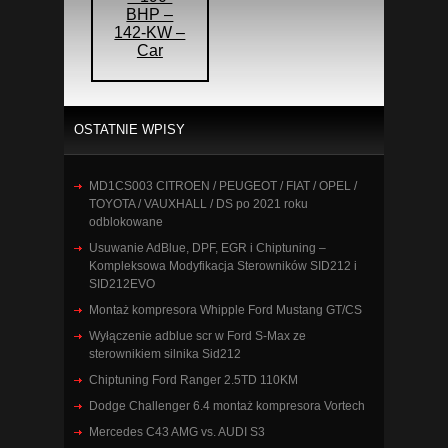
BHP –
142-KW –
Car
OSTATNIE WPISY
MD1CS003 CITROEN / PEUGEOT / FIAT / OPEL /
TOYOTA / VAUXHALL / DS po 2021 roku
odblokowane
Usuwanie AdBlue, DPF, EGR i Chiptuning –
Kompleksowa Modyfikacja Sterowników SID212 i
SID212EVO
Montaż kompresora Whipple Ford Mustang GT/CS
Wyłączenie adblue scr w Ford S-Max ze
sterownikiem silnika Sid212
Chiptuning Ford Ranger 2.5TD 110KM
Dodge Challenger 6.4 montaż kompresora Vortech
Mercedes C43 AMG vs. AUDI S3