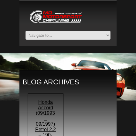
BLOG ARCHIVES
Honda
Accord
(09/1993
–
09/1997)
Petrol 2.2
– 190-