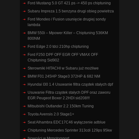
Ford Mustang 5.0 GT 421 ps -> 450 ps chiptuning
Subaru Impreza 1.5 benzyna drugi obieg powietrza
Ford Mondeo / Fusion usunięcie drugiej sondy
lambda
BMW 550i – Mpower Killer – Chiptuning 536KM
800NM
Ford Edge 2.0 tdci 210hp chiptuning
Ford F250 DPF OFF EGR OFF VMAX OFF
Chiptuning Sid902
Sterowniki HITACHI w Subaru już możliwe
BMW F01 245HP Stage3 372HP & 682 NM
Hyundai I30 1.4 Usuwanie filtra cząstek stałych dpf
Usuwanie Filtra cząstek stałych DPF oraz zaworu
EGR Peugeot Boxer 2.2HDI sid208!!!
Mitsubishi Outlander 2.2 150km Tuning
Toyota Avensis 2.0 Stage1+
Seat Alhambra EDC17C46 wyłączenie adblue
Chiptuning Mercedes Sprinter 313cdi 129ps 95kw
Nowości w Mrmotorsport