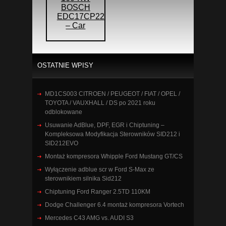
BOSCH
EDC17CP22
– Car
OSTATNIE WPISY
MD1CS003 CITROEN / PEUGEOT / FIAT / OPEL /
TOYOTA / VAUXHALL / DS po 2021 roku
odblokowane
Usuwanie AdBlue, DPF, EGR i Chiptuning –
Kompleksowa Modyfikacja Sterowników SID212 i
SID212EVO
Montaż kompresora Whipple Ford Mustang GT/CS
Wyłączenie adblue scr w Ford S-Max ze
sterownikiem silnika Sid212
Chiptuning Ford Ranger 2.5TD 110KM
Dodge Challenger 6.4 montaż kompresora Vortech
Mercedes C43 AMG vs. AUDI S3