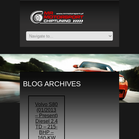
BLOG ARCHIVES
Volvo S80
(01/2013
– Present)
Diesel 2.4
TD – 215-
BHP –
160-KW