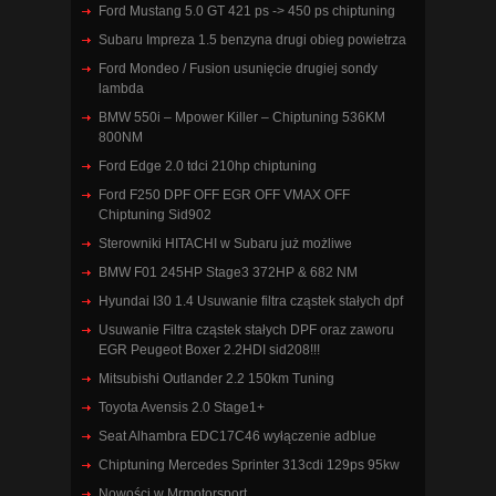
Ford Mustang 5.0 GT 421 ps -> 450 ps chiptuning
Subaru Impreza 1.5 benzyna drugi obieg powietrza
Ford Mondeo / Fusion usunięcie drugiej sondy
lambda
BMW 550i – Mpower Killer – Chiptuning 536KM
800NM
Ford Edge 2.0 tdci 210hp chiptuning
Ford F250 DPF OFF EGR OFF VMAX OFF
Chiptuning Sid902
Sterowniki HITACHI w Subaru już możliwe
BMW F01 245HP Stage3 372HP & 682 NM
Hyundai I30 1.4 Usuwanie filtra cząstek stałych dpf
Usuwanie Filtra cząstek stałych DPF oraz zaworu
EGR Peugeot Boxer 2.2HDI sid208!!!
Mitsubishi Outlander 2.2 150km Tuning
Toyota Avensis 2.0 Stage1+
Seat Alhambra EDC17C46 wyłączenie adblue
Chiptuning Mercedes Sprinter 313cdi 129ps 95kw
Nowości w Mrmotorsport