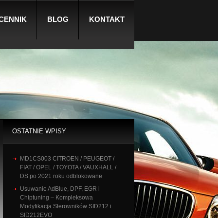
CENNIK
BLOG
KONTAKT
OSTATNIE WPISY
MD1CS003 CITROEN / PEUGEOT /
FIAT / OPEL / TOYOTA / VAUXHALL /
DS po 2021 roku odblokowane
Usuwanie AdBlue, DPF, EGR i
Chiptuning – Kompleksowa
Modyfikacja Sterowników SID212 i
SID212EVO