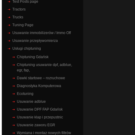
Test Posts page
Tractors
Trucks
Tuning Page
Usuwanie immobilizerów / Immo Off
Usuwanie przepływomierza
Usługi chiptuning
Chiptuning Gdańsk
Chiptuning usuwanie dpf, adblue,
egr, fap,
Dawki startowe – rozruchowe
Diagnostyka Komputerowa
Ecotuning
Usuwanie adblue
Usuwanie DPF FAP Gdańsk
Usuwanie klap i przepustnic
Usuwanie zaworu EGR
Wymiana i montaz nowych filtrów