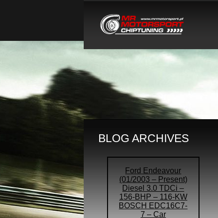
BLOG ARCHIVES
Ford Endeavour
(01/2003 – Present)
Diesel 3.0 TDCi –
156-BHP – 116-KW
BOSCH EDC16C7-
7 – Car