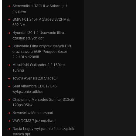
Sterowniki HITACHI w Subaru już
możliwe
BMW F01 245HP Stage3 372HP &
682 NM
Hyundai I30 1.4 Usuwanie filtra
cząstek stałych dpf
Usuwanie Filtra cząstek stałych DPF
oraz zaworu EGR Peugeot Boxer
2.2HDI sid208!!!
Mitsubishi Outlander 2.2 150km
Tuning
Toyota Avensis 2.0 Stage1+
Seat Alhambra EDC17C46
wyłączenie adblue
Chiptuning Mercedes Sprinter 313cdi
129ps 95kw
Nowości w Mrmotorsport
VAG DCM3.7 już możliwe!
Dacia Logdy wyłączenie filtra cząstek
stałych dpf