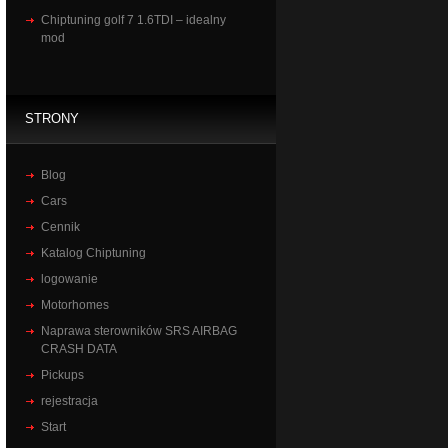
Chiptuning golf 7 1.6TDI – idealny
mod
STRONY
Blog
Cars
Cennik
Katalog Chiptuning
logowanie
Motorhomes
Naprawa sterowników SRS AIRBAG
CRASH DATA
Pickups
rejestracja
Start