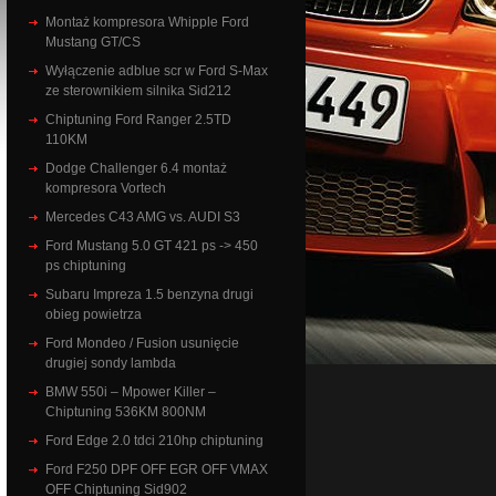
Montaż kompresora Whipple Ford
Mustang GT/CS
Wyłączenie adblue scr w Ford S-Max
ze sterownikiem silnika Sid212
Chiptuning Ford Ranger 2.5TD
110KM
Dodge Challenger 6.4 montaż
kompresora Vortech
Mercedes C43 AMG vs. AUDI S3
Ford Mustang 5.0 GT 421 ps -> 450
ps chiptuning
Subaru Impreza 1.5 benzyna drugi
obieg powietrza
Ford Mondeo / Fusion usunięcie
drugiej sondy lambda
BMW 550i – Mpower Killer –
Chiptuning 536KM 800NM
Ford Edge 2.0 tdci 210hp chiptuning
Ford F250 DPF OFF EGR OFF VMAX
OFF Chiptuning Sid902