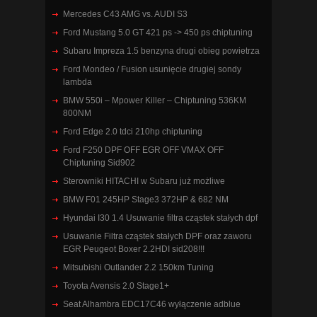
Mercedes C43 AMG vs. AUDI S3
Ford Mustang 5.0 GT 421 ps -> 450 ps chiptuning
Subaru Impreza 1.5 benzyna drugi obieg powietrza
Ford Mondeo / Fusion usunięcie drugiej sondy
lambda
BMW 550i – Mpower Killer – Chiptuning 536KM
800NM
Ford Edge 2.0 tdci 210hp chiptuning
Ford F250 DPF OFF EGR OFF VMAX OFF
Chiptuning Sid902
Sterowniki HITACHI w Subaru już możliwe
BMW F01 245HP Stage3 372HP & 682 NM
Hyundai I30 1.4 Usuwanie filtra cząstek stałych dpf
Usuwanie Filtra cząstek stałych DPF oraz zaworu
EGR Peugeot Boxer 2.2HDI sid208!!!
Mitsubishi Outlander 2.2 150km Tuning
Toyota Avensis 2.0 Stage1+
Seat Alhambra EDC17C46 wyłączenie adblue