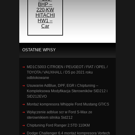
BHP –
220-KW
HITACHI
HW1 –
Car
OSTATNIE WPISY
MD1CS003 CITROEN / PEUGEOT / FIAT / OPEL /
TOYOTA / VAUXHALL / DS po 2021 roku
odblokowane
Usuwanie AdBlue, DPF, EGR i Chiptuning –
Kompleksowa Modyfikacja Sterowników SID212 i
SID212EVO
Montaż kompresora Whipple Ford Mustang GT/CS
Wyłączenie adblue scr w Ford S-Max ze
sterownikiem silnika Sid212
Chiptuning Ford Ranger 2.5TD 110KM
Dodge Challenger 6.4 montaż kompresora Vortech