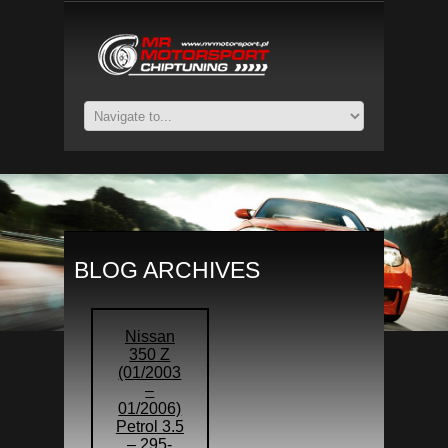
BLOG ARCHIVES
Nissan
350 Z
(01/2003
–
01/2006)
Petrol 3.5
– 295-