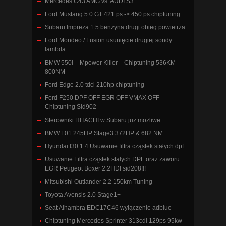
Mercedes C43 AMG vs. AUDI S3
Ford Mustang 5.0 GT 421 ps -> 450 ps chiptuning
Subaru Impreza 1.5 benzyna drugi obieg powietrza
Ford Mondeo / Fusion usunięcie drugiej sondy
lambda
BMW 550i – Mpower Killer – Chiptuning 536KM
800NM
Ford Edge 2.0 tdci 210hp chiptuning
Ford F250 DPF OFF EGR OFF VMAX OFF
Chiptuning Sid902
Sterowniki HITACHI w Subaru już możliwe
BMW F01 245HP Stage3 372HP & 682 NM
Hyundai I30 1.4 Usuwanie filtra cząstek stałych dpf
Usuwanie Filtra cząstek stałych DPF oraz zaworu
EGR Peugeot Boxer 2.2HDI sid208!!!
Mitsubishi Outlander 2.2 150km Tuning
Toyota Avensis 2.0 Stage1+
Seat Alhambra EDC17C46 wyłączenie adblue
Chiptuning Mercedes Sprinter 313cdi 129ps 95kw