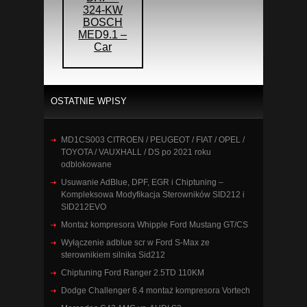
324-KW
BOSCH
MED9.1 –
Car
OSTATNIE WPISY
MD1CS003 CITROEN / PEUGEOT / FIAT / OPEL /
TOYOTA / VAUXHALL / DS po 2021 roku
odblokowane
Usuwanie AdBlue, DPF, EGR i Chiptuning –
Kompleksowa Modyfikacja Sterowników SID212 i
SID212EVO
Montaż kompresora Whipple Ford Mustang GT/CS
Wyłączenie adblue scr w Ford S-Max ze
sterownikiem silnika Sid212
Chiptuning Ford Ranger 2.5TD 110KM
Dodge Challenger 6.4 montaż kompresora Vortech