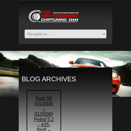
BLOG ARCHIVES
Audi S6
(01/2006
–
01/2008)
Petrol 5.2
– 435-
BHP –