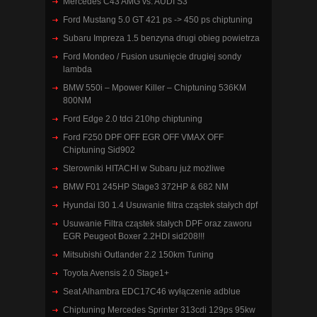
Mercedes C43 AMG vs. AUDI S3
Ford Mustang 5.0 GT 421 ps -> 450 ps chiptuning
Subaru Impreza 1.5 benzyna drugi obieg powietrza
Ford Mondeo / Fusion usunięcie drugiej sondy
lambda
BMW 550i – Mpower Killer – Chiptuning 536KM
800NM
Ford Edge 2.0 tdci 210hp chiptuning
Ford F250 DPF OFF EGR OFF VMAX OFF
Chiptuning Sid902
Sterowniki HITACHI w Subaru już możliwe
BMW F01 245HP Stage3 372HP & 682 NM
Hyundai I30 1.4 Usuwanie filtra cząstek stałych dpf
Usuwanie Filtra cząstek stałych DPF oraz zaworu
EGR Peugeot Boxer 2.2HDI sid208!!!
Mitsubishi Outlander 2.2 150km Tuning
Toyota Avensis 2.0 Stage1+
Seat Alhambra EDC17C46 wyłączenie adblue
Chiptuning Mercedes Sprinter 313cdi 129ps 95kw