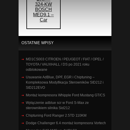
324-KW
BOSCH
MED9.1 –
Car
OSTATNIE WPISY
MD1CS003 CITROEN / PEUGEOT / FIAT / OPEL /
TOYOTA / VAUXHALL / DS po 2021 roku
odblokowane
Usuwanie AdBlue, DPF, EGR i Chiptuning –
Kompleksowa Modyfikacja Sterowników SID212 i
SID212EVO
Montaż kompresora Whipple Ford Mustang GT/CS
Wyłączenie adblue scr w Ford S-Max ze
sterownikiem silnika Sid212
Chiptuning Ford Ranger 2.5TD 110KM
Dodge Challenger 6.4 montaż kompresora Vortech