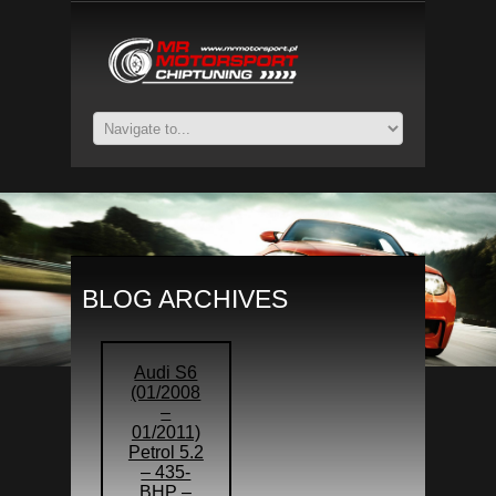
BLOG ARCHIVES
Audi S6
(01/2008
–
01/2011)
Petrol 5.2
– 435-
BHP –