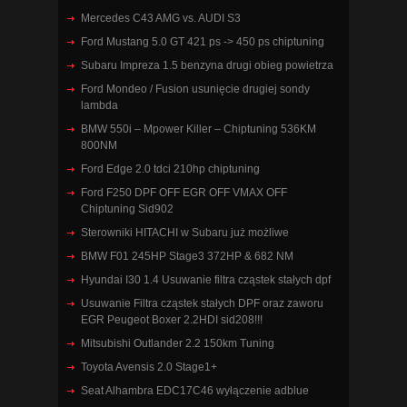
Mercedes C43 AMG vs. AUDI S3
Ford Mustang 5.0 GT 421 ps -> 450 ps chiptuning
Subaru Impreza 1.5 benzyna drugi obieg powietrza
Ford Mondeo / Fusion usunięcie drugiej sondy
lambda
BMW 550i – Mpower Killer – Chiptuning 536KM
800NM
Ford Edge 2.0 tdci 210hp chiptuning
Ford F250 DPF OFF EGR OFF VMAX OFF
Chiptuning Sid902
Sterowniki HITACHI w Subaru już możliwe
BMW F01 245HP Stage3 372HP & 682 NM
Hyundai I30 1.4 Usuwanie filtra cząstek stałych dpf
Usuwanie Filtra cząstek stałych DPF oraz zaworu
EGR Peugeot Boxer 2.2HDI sid208!!!
Mitsubishi Outlander 2.2 150km Tuning
Toyota Avensis 2.0 Stage1+
Seat Alhambra EDC17C46 wyłączenie adblue