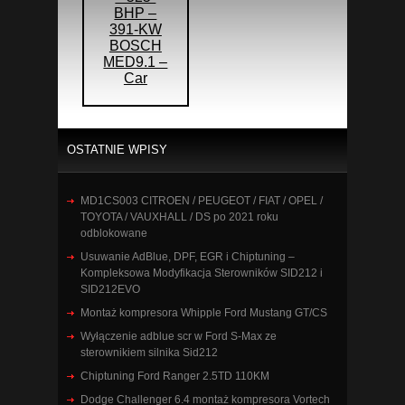
BHP –
391-KW
BOSCH
MED9.1 –
Car
OSTATNIE WPISY
MD1CS003 CITROEN / PEUGEOT / FIAT / OPEL /
TOYOTA / VAUXHALL / DS po 2021 roku
odblokowane
Usuwanie AdBlue, DPF, EGR i Chiptuning –
Kompleksowa Modyfikacja Sterowników SID212 i
SID212EVO
Montaż kompresora Whipple Ford Mustang GT/CS
Wyłączenie adblue scr w Ford S-Max ze
sterownikiem silnika Sid212
Chiptuning Ford Ranger 2.5TD 110KM
Dodge Challenger 6.4 montaż kompresora Vortech