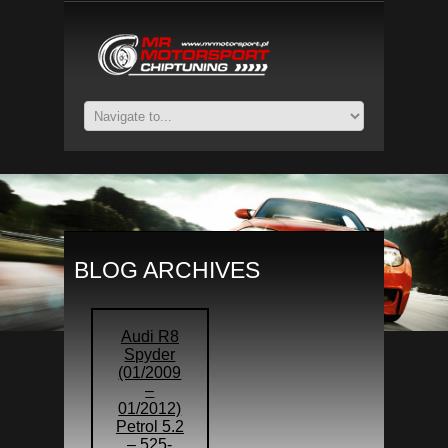
BLOG ARCHIVES
Audi R8
Spyder
(01/2009
–
01/2012)
Petrol 5.2
– 525-