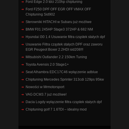
Ford Edge 2.0 tdci 210hp chiptuning
Ford F250 DPF OFF EGR OFF VMAX OFF
Chiptuning Sid902
Sterowniki HITACHI w Subaru już możliwe
BMW F01 245HP Stage3 372HP & 682 NM
Hyundai I30 1.4 Usuwanie filtra cząstek stałych dpf
Usuwanie Filtra cząstek stałych DPF oraz zaworu
EGR Peugeot Boxer 2.2HDI sid208!!!
Mitsubishi Outlander 2.2 150km Tuning
Toyota Avensis 2.0 Stage1+
Seat Alhambra EDC17C46 wyłączenie adblue
Chiptuning Mercedes Sprinter 313cdi 129ps 95kw
Nowości w Mrmotorsport
VAG DCM3.7 już możliwe!
Dacia Logdy wyłączenie filtra cząstek stałych dpf
Chiptuning golf 7 1.6TDI – idealny mod