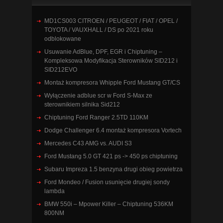
MD1CS003 CITROEN / PEUGEOT / FIAT / OPEL /
TOYOTA / VAUXHALL / DS po 2021 roku
odblokowane
Usuwanie AdBlue, DPF, EGR i Chiptuning –
Kompleksowa Modyfikacja Sterowników SID212 i
SID212EVO
Montaż kompresora Whipple Ford Mustang GT/CS
Wyłączenie adblue scr w Ford S-Max ze
sterownikiem silnika Sid212
Chiptuning Ford Ranger 2.5TD 110KM
Dodge Challenger 6.4 montaż kompresora Vortech
Mercedes C43 AMG vs. AUDI S3
Ford Mustang 5.0 GT 421 ps -> 450 ps chiptuning
Subaru Impreza 1.5 benzyna drugi obieg powietrza
Ford Mondeo / Fusion usunięcie drugiej sondy
lambda
BMW 550i – Mpower Killer – Chiptuning 536KM
800NM