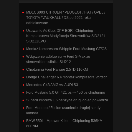
MD1CS003 CITROEN / PEUGEOT / FIAT / OPEL /
TOYOTA / VAUXHALL / DS po 2021 roku
odblokowane
Usuwanie AdBlue, DPF, EGR i Chiptuning –
Kompleksowa Modyfikacja Sterowników SID212 i
SID212EVO
Montaż kompresora Whipple Ford Mustang GT/CS
Wyłączenie adblue scr w Ford S-Max ze
sterownikiem silnika Sid212
Chiptuning Ford Ranger 2.5TD 110KM
Dodge Challenger 6.4 montaż kompresora Vortech
Mercedes C43 AMG vs. AUDI S3
Ford Mustang 5.0 GT 421 ps -> 450 ps chiptuning
Subaru Impreza 1.5 benzyna drugi obieg powietrza
Ford Mondeo / Fusion usunięcie drugiej sondy
lambda
BMW 550i – Mpower Killer – Chiptuning 536KM
800NM