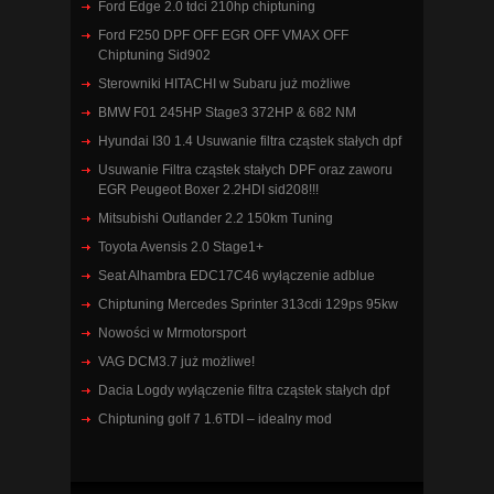
Ford Edge 2.0 tdci 210hp chiptuning
Ford F250 DPF OFF EGR OFF VMAX OFF
Chiptuning Sid902
Sterowniki HITACHI w Subaru już możliwe
BMW F01 245HP Stage3 372HP & 682 NM
Hyundai I30 1.4 Usuwanie filtra cząstek stałych dpf
Usuwanie Filtra cząstek stałych DPF oraz zaworu
EGR Peugeot Boxer 2.2HDI sid208!!!
Mitsubishi Outlander 2.2 150km Tuning
Toyota Avensis 2.0 Stage1+
Seat Alhambra EDC17C46 wyłączenie adblue
Chiptuning Mercedes Sprinter 313cdi 129ps 95kw
Nowości w Mrmotorsport
VAG DCM3.7 już możliwe!
Dacia Logdy wyłączenie filtra cząstek stałych dpf
Chiptuning golf 7 1.6TDI – idealny mod