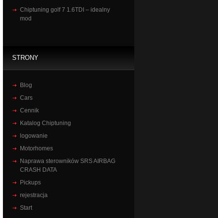
Chiptuning golf 7 1.6TDI – idealny
mod
STRONY
Blog
Cars
Cennik
Katalog Chiptuning
logowanie
Motorhomes
Naprawa sterowników SRS AIRBAG
CRASH DATA
Pickups
rejestracja
Start