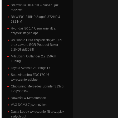
Sterowniki HITACHI w Subaru już
możliwe
BMW F01 245HP Stage3 372HP &
682 NM
Hyundai I30 1.4 Usuwanie filtra
cząstek stałych dpf
Usuwanie Filtra cząstek stałych DPF
oraz zaworu EGR Peugeot Boxer
2.2HDI sid208!!!
Mitsubishi Outlander 2.2 150km
Tuning
Toyota Avensis 2.0 Stage1+
Seat Alhambra EDC17C46
wyłączenie adblue
Chiptuning Mercedes Sprinter 313cdi
129ps 95kw
Nowości w Mrmotorsport
VAG DCM3.7 już możliwe!
Dacia Logdy wyłączenie filtra cząstek
stałych dpf