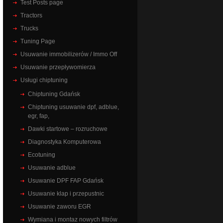
Test Posts page
Tractors
Trucks
Tuning Page
Usuwanie immobilizerów / Immo Off
Usuwanie przepływomierza
Usługi chiptuning
Chiptuning Gdańsk
Chiptuning usuwanie dpf, adblue,
egr, fap,
Dawki startowe – rozruchowe
Diagnostyka Komputerowa
Ecotuning
Usuwanie adblue
Usuwanie DPF FAP Gdańsk
Usuwanie klap i przepustnic
Usuwanie zaworu EGR
Wymiana i montaz nowych filtrów