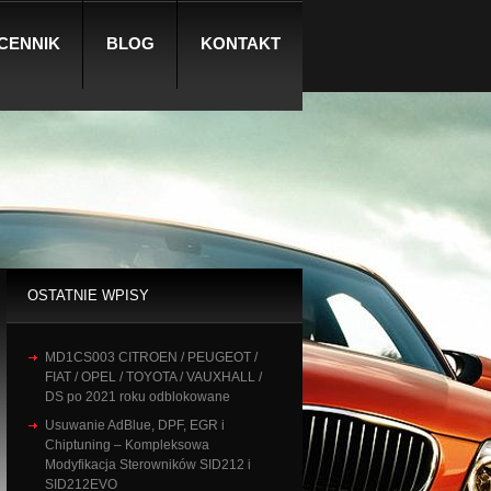
CENNIK
BLOG
KONTAKT
OSTATNIE WPISY
MD1CS003 CITROEN / PEUGEOT /
FIAT / OPEL / TOYOTA / VAUXHALL /
DS po 2021 roku odblokowane
Usuwanie AdBlue, DPF, EGR i
Chiptuning – Kompleksowa
Modyfikacja Sterowników SID212 i
SID212EVO