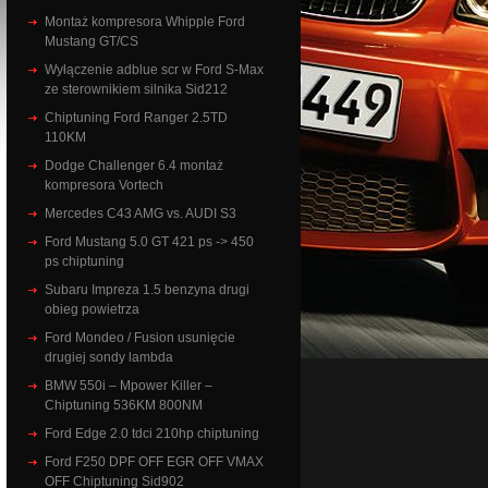
Montaż kompresora Whipple Ford
Mustang GT/CS
Wyłączenie adblue scr w Ford S-Max
ze sterownikiem silnika Sid212
Chiptuning Ford Ranger 2.5TD
110KM
Dodge Challenger 6.4 montaż
kompresora Vortech
Mercedes C43 AMG vs. AUDI S3
Ford Mustang 5.0 GT 421 ps -> 450
ps chiptuning
Subaru Impreza 1.5 benzyna drugi
obieg powietrza
Ford Mondeo / Fusion usunięcie
drugiej sondy lambda
BMW 550i – Mpower Killer –
Chiptuning 536KM 800NM
Ford Edge 2.0 tdci 210hp chiptuning
Ford F250 DPF OFF EGR OFF VMAX
OFF Chiptuning Sid902