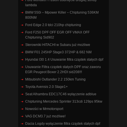
Ford Mondeo / Fusion usunięcie drugiej sondy
lambda
BMW 550i – Mpower Killer – Chiptuning 536KM
800NM
Ford Edge 2.0 tdci 210hp chiptuning
Ford F250 DPF OFF EGR OFF VMAX OFF
Chiptuning Sid902
Sterowniki HITACHI w Subaru już możliwe
BMW F01 245HP Stage3 372HP & 682 NM
Hyundai I30 1.4 Usuwanie filtra cząstek stałych dpf
Usuwanie Filtra cząstek stałych DPF oraz zaworu
EGR Peugeot Boxer 2.2HDI sid208!!!
Mitsubishi Outlander 2.2 150km Tuning
Toyota Avensis 2.0 Stage1+
Seat Alhambra EDC17C46 wyłączenie adblue
Chiptuning Mercedes Sprinter 313cdi 129ps 95kw
Nowości w Mrmotorsport
VAG DCM3.7 już możliwe!
Dacia Logdy wyłączenie filtra cząstek stałych dpf