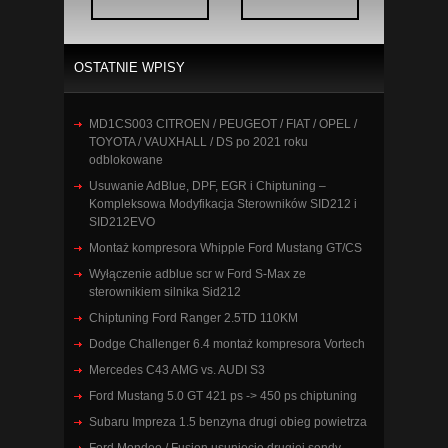
OSTATNIE WPISY
MD1CS003 CITROEN / PEUGEOT / FIAT / OPEL /
TOYOTA / VAUXHALL / DS po 2021 roku
odblokowane
Usuwanie AdBlue, DPF, EGR i Chiptuning –
Kompleksowa Modyfikacja Sterowników SID212 i
SID212EVO
Montaż kompresora Whipple Ford Mustang GT/CS
Wyłączenie adblue scr w Ford S-Max ze
sterownikiem silnika Sid212
Chiptuning Ford Ranger 2.5TD 110KM
Dodge Challenger 6.4 montaż kompresora Vortech
Mercedes C43 AMG vs. AUDI S3
Ford Mustang 5.0 GT 421 ps -> 450 ps chiptuning
Subaru Impreza 1.5 benzyna drugi obieg powietrza