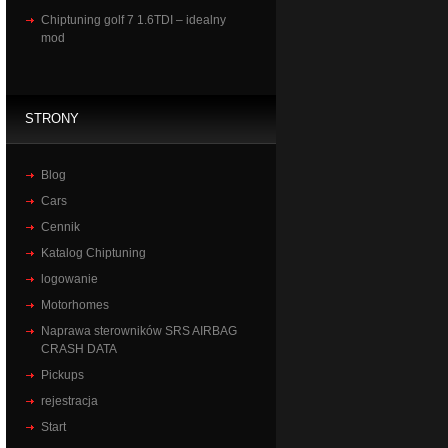
Chiptuning golf 7 1.6TDI – idealny
mod
STRONY
Blog
Cars
Cennik
Katalog Chiptuning
logowanie
Motorhomes
Naprawa sterowników SRS AIRBAG
CRASH DATA
Pickups
rejestracja
Start