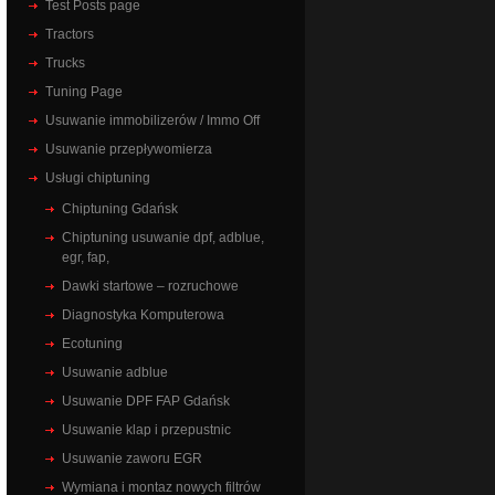
Test Posts page
Tractors
Trucks
Tuning Page
Usuwanie immobilizerów / Immo Off
Usuwanie przepływomierza
Usługi chiptuning
Chiptuning Gdańsk
Chiptuning usuwanie dpf, adblue,
egr, fap,
Dawki startowe – rozruchowe
Diagnostyka Komputerowa
Ecotuning
Usuwanie adblue
Usuwanie DPF FAP Gdańsk
Usuwanie klap i przepustnic
Usuwanie zaworu EGR
Wymiana i montaz nowych filtrów