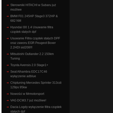
Sterowniki HITACHI w Subaru już
możliwe
BMW F01 245HP Stage3 372HP &
682 NM
Hyundai I30 1.4 Usuwanie filtra
cząstek stałych dpf
Usuwanie Filtra cząstek stałych DPF
oraz zaworu EGR Peugeot Boxer
2.2HDI sid208!!!
Mitsubishi Outlander 2.2 150km
Tuning
Toyota Avensis 2.0 Stage1+
Seat Alhambra EDC17C46
wyłączenie adblue
Chiptuning Mercedes Sprinter 313cdi
129ps 95kw
Nowości w Mrmotorsport
VAG DCM3.7 już możliwe!
Dacia Logdy wyłączenie filtra cząstek
stałych dpf