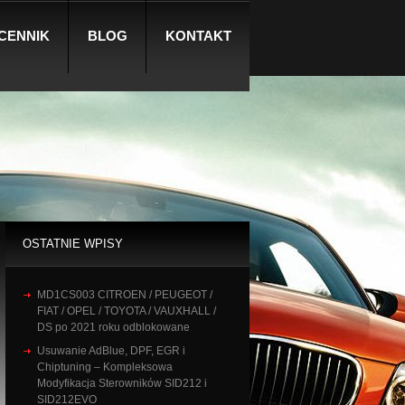
CENNIK
BLOG
KONTAKT
OSTATNIE WPISY
MD1CS003 CITROEN / PEUGEOT /
FIAT / OPEL / TOYOTA / VAUXHALL /
DS po 2021 roku odblokowane
Usuwanie AdBlue, DPF, EGR i
Chiptuning – Kompleksowa
Modyfikacja Sterowników SID212 i
SID212EVO