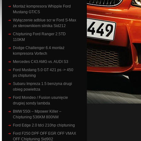
Montaż kompresora Whipple Ford
Mustang GT/CS
Wyłączenie adblue scr w Ford S-Max
ze sterownikiem silnika Sid212
Chiptuning Ford Ranger 2.5TD
110KM
Dodge Challenger 6.4 montaż
kompresora Vortech
Mercedes C43 AMG vs. AUDI S3
Ford Mustang 5.0 GT 421 ps -> 450
ps chiptuning
Subaru Impreza 1.5 benzyna drugi
obieg powietrza
Ford Mondeo / Fusion usunięcie
drugiej sondy lambda
BMW 550i – Mpower Killer –
Chiptuning 536KM 800NM
Ford Edge 2.0 tdci 210hp chiptuning
Ford F250 DPF OFF EGR OFF VMAX
OFF Chiptuning Sid902