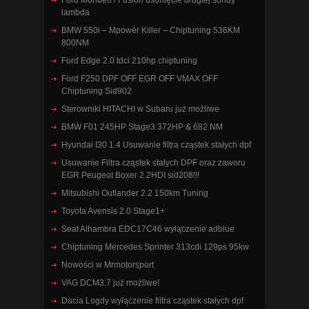
Ford Mondeo / Fusion usunięcie drugiej sondy
lambda
BMW 550i – Mpower Killer – Chiptuning 536KM
800NM
Ford Edge 2.0 tdci 210hp chiptuning
Ford F250 DPF OFF EGR OFF VMAX OFF
Chiptuning Sid902
Sterowniki HITACHI w Subaru już możliwe
BMW F01 245HP Stage3 372HP & 682 NM
Hyundai I30 1.4 Usuwanie filtra cząstek stałych dpf
Usuwanie Filtra cząstek stałych DPF oraz zaworu
EGR Peugeot Boxer 2.2HDI sid208!!!
Mitsubishi Outlander 2.2 150km Tuning
Toyota Avensis 2.0 Stage1+
Seat Alhambra EDC17C46 wyłączenie adblue
Chiptuning Mercedes Sprinter 313cdi 129ps 95kw
Nowości w Mrmotorsport
VAG DCM3.7 już możliwe!
Dacia Logdy wyłączenie filtra cząstek stałych dpf