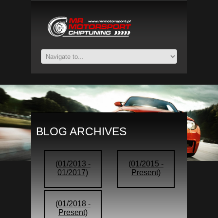
BLOG ARCHIVES
(01/2013 -
(01/2015 -
01/2017)
Present)
(01/2018 -
Present)