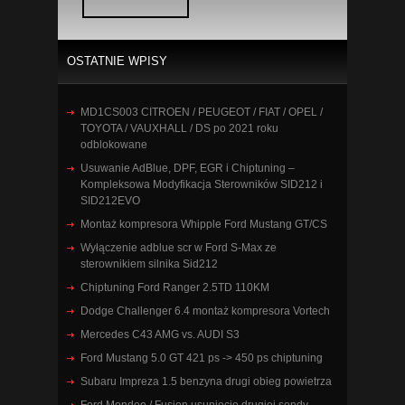
OSTATNIE WPISY
MD1CS003 CITROEN / PEUGEOT / FIAT / OPEL /
TOYOTA / VAUXHALL / DS po 2021 roku
odblokowane
Usuwanie AdBlue, DPF, EGR i Chiptuning –
Kompleksowa Modyfikacja Sterowników SID212 i
SID212EVO
Montaż kompresora Whipple Ford Mustang GT/CS
Wyłączenie adblue scr w Ford S-Max ze
sterownikiem silnika Sid212
Chiptuning Ford Ranger 2.5TD 110KM
Dodge Challenger 6.4 montaż kompresora Vortech
Mercedes C43 AMG vs. AUDI S3
Ford Mustang 5.0 GT 421 ps -> 450 ps chiptuning
Subaru Impreza 1.5 benzyna drugi obieg powietrza