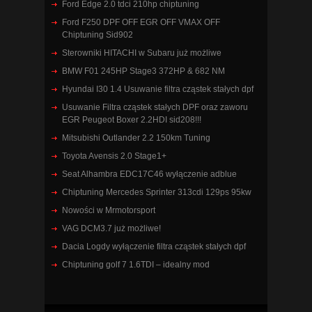
Ford Edge 2.0 tdci 210hp chiptuning
Ford F250 DPF OFF EGR OFF VMAX OFF
Chiptuning Sid902
Sterowniki HITACHI w Subaru już możliwe
BMW F01 245HP Stage3 372HP & 682 NM
Hyundai I30 1.4 Usuwanie filtra cząstek stałych dpf
Usuwanie Filtra cząstek stałych DPF oraz zaworu
EGR Peugeot Boxer 2.2HDI sid208!!!
Mitsubishi Outlander 2.2 150km Tuning
Toyota Avensis 2.0 Stage1+
Seat Alhambra EDC17C46 wyłączenie adblue
Chiptuning Mercedes Sprinter 313cdi 129ps 95kw
Nowości w Mrmotorsport
VAG DCM3.7 już możliwe!
Dacia Logdy wyłączenie filtra cząstek stałych dpf
Chiptuning golf 7 1.6TDI – idealny mod