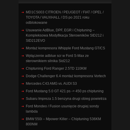
MD1CS003 CITROEN / PEUGEOT / FIAT / OPEL /
TOYOTA / VAUXHALL / DS po 2021 roku
odblokowane
Usuwanie AdBlue, DPF, EGR i Chiptuning –
Kompleksowa Modyfikacja Sterowników SID212 i
SID212EVO
Montaż kompresora Whipple Ford Mustang GT/CS
Wyłączenie adblue scr w Ford S-Max ze
sterownikiem silnika Sid212
Chiptuning Ford Ranger 2.5TD 110KM
Dodge Challenger 6.4 montaż kompresora Vortech
Mercedes C43 AMG vs. AUDI S3
Ford Mustang 5.0 GT 421 ps -> 450 ps chiptuning
Subaru Impreza 1.5 benzyna drugi obieg powietrza
Ford Mondeo / Fusion usunięcie drugiej sondy
lambda
BMW 550i – Mpower Killer – Chiptuning 536KM
800NM