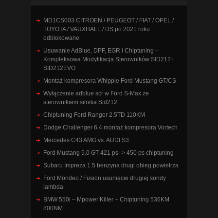
MD1CS003 CITROEN / PEUGEOT / FIAT / OPEL /
TOYOTA / VAUXHALL / DS po 2021 roku
odblokowane
Usuwanie AdBlue, DPF, EGR i Chiptuning –
Kompleksowa Modyfikacja Sterowników SID212 i
SID212EVO
Montaż kompresora Whipple Ford Mustang GT/CS
Wyłączenie adblue scr w Ford S-Max ze
sterownikiem silnika Sid212
Chiptuning Ford Ranger 2.5TD 110KM
Dodge Challenger 6.4 montaż kompresora Vortech
Mercedes C43 AMG vs. AUDI S3
Ford Mustang 5.0 GT 421 ps -> 450 ps chiptuning
Subaru Impreza 1.5 benzyna drugi obieg powietrza
Ford Mondeo / Fusion usunięcie drugiej sondy
lambda
BMW 550i – Mpower Killer – Chiptuning 536KM
800NM