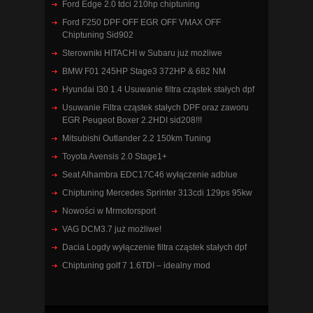
Ford Edge 2.0 tdci 210hp chiptuning
Ford F250 DPF OFF EGR OFF VMAX OFF
Chiptuning Sid902
Sterowniki HITACHI w Subaru już możliwe
BMW F01 245HP Stage3 372HP & 682 NM
Hyundai I30 1.4 Usuwanie filtra cząstek stałych dpf
Usuwanie Filtra cząstek stałych DPF oraz zaworu
EGR Peugeot Boxer 2.2HDI sid208!!!
Mitsubishi Outlander 2.2 150km Tuning
Toyota Avensis 2.0 Stage1+
Seat Alhambra EDC17C46 wyłączenie adblue
Chiptuning Mercedes Sprinter 313cdi 129ps 95kw
Nowości w Mrmotorsport
VAG DCM3.7 już możliwe!
Dacia Logdy wyłączenie filtra cząstek stałych dpf
Chiptuning golf 7 1.6TDI – idealny mod