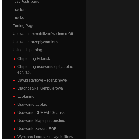
Test Posts page
Tractors
Trucks
Tuning Page
Usuwanie immobilizerów / Immo Off
Usuwanie przepływomierza
Usługi chiptuning
Chiptuning Gdańsk
Chiptuning usuwanie dpf, adblue,
egr, fap,
Dawki startowe – rozruchowe
Diagnostyka Komputerowa
Ecotuning
Usuwanie adblue
Usuwanie DPF FAP Gdańsk
Usuwanie klap i przepustnic
Usuwanie zaworu EGR
Wymiana i montaz nowych filtrów