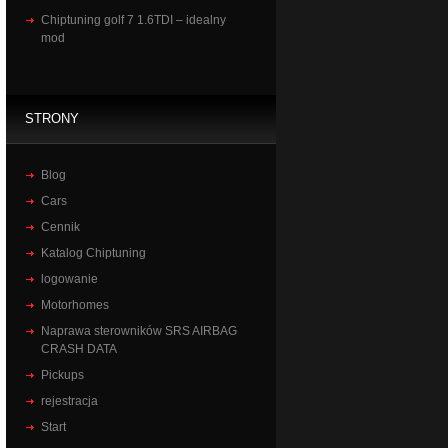
Chiptuning golf 7 1.6TDI – idealny
mod
STRONY
Blog
Cars
Cennik
Katalog Chiptuning
logowanie
Motorhomes
Naprawa sterowników SRS AIRBAG
CRASH DATA
Pickups
rejestracja
Start