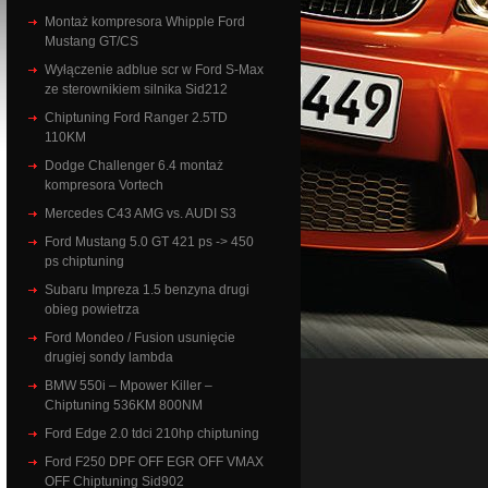
Montaż kompresora Whipple Ford
Mustang GT/CS
Wyłączenie adblue scr w Ford S-Max
ze sterownikiem silnika Sid212
Chiptuning Ford Ranger 2.5TD
110KM
Dodge Challenger 6.4 montaż
kompresora Vortech
Mercedes C43 AMG vs. AUDI S3
Ford Mustang 5.0 GT 421 ps -> 450
ps chiptuning
Subaru Impreza 1.5 benzyna drugi
obieg powietrza
Ford Mondeo / Fusion usunięcie
drugiej sondy lambda
BMW 550i – Mpower Killer –
Chiptuning 536KM 800NM
Ford Edge 2.0 tdci 210hp chiptuning
Ford F250 DPF OFF EGR OFF VMAX
OFF Chiptuning Sid902