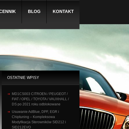
CENNIK
BLOG
KONTAKT
OSTATNIE WPISY
MD1CS003 CITROEN / PEUGEOT /
FIAT / OPEL / TOYOTA / VAUXHALL /
DS po 2021 roku odblokowane
Usuwanie AdBlue, DPF, EGR i
Chiptuning – Kompleksowa
Modyfikacja Sterowników SID212 i
SID212EVO