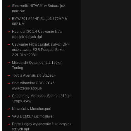
Sterowniki HITACHI w Subaru już
możliwe
BMW F01 245HP Stage3 372HP &
682 NM
Hyundai I30 1.4 Usuwanie filtra
cząstek stałych dpf
Usuwanie Filtra cząstek stałych DPF
oraz zaworu EGR Peugeot Boxer
2.2HDI sid208!!!
Mitsubishi Outlander 2.2 150km
Tuning
Toyota Avensis 2.0 Stage1+
Seat Alhambra EDC17C46
wyłączenie adblue
Chiptuning Mercedes Sprinter 313cdi
129ps 95kw
Nowości w Mrmotorsport
VAG DCM3.7 już możliwe!
Dacia Logdy wyłączenie filtra cząstek
stałych dpf