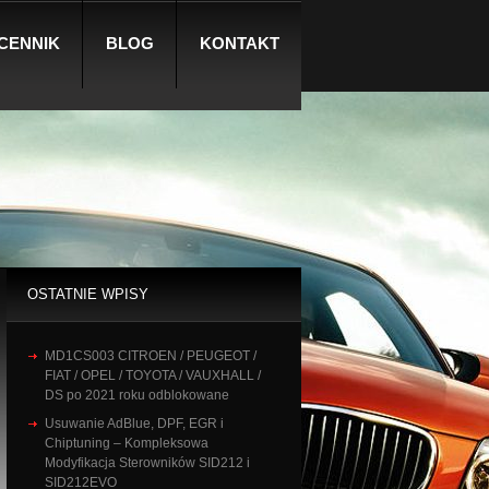
CENNIK
BLOG
KONTAKT
OSTATNIE WPISY
MD1CS003 CITROEN / PEUGEOT /
FIAT / OPEL / TOYOTA / VAUXHALL /
DS po 2021 roku odblokowane
Usuwanie AdBlue, DPF, EGR i
Chiptuning – Kompleksowa
Modyfikacja Sterowników SID212 i
SID212EVO