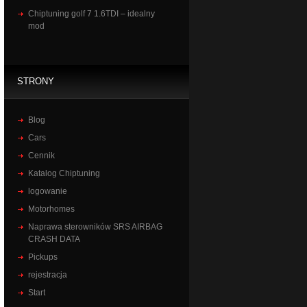
Chiptuning golf 7 1.6TDI – idealny
mod
STRONY
Blog
Cars
Cennik
Katalog Chiptuning
logowanie
Motorhomes
Naprawa sterowników SRS AIRBAG
CRASH DATA
Pickups
rejestracja
Start