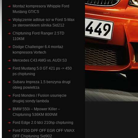
Montaż kompresora Whipple Ford
Mustang GT/CS
Wyłączenie adblue scr w Ford S-Max
ze sterownikiem silnika Sid212
Chiptuning Ford Ranger 2.5TD
110KM
Dodge Challenger 6.4 montaż
kompresora Vortech
Mercedes C43 AMG vs. AUDI S3
Ford Mustang 5.0 GT 421 ps -> 450
ps chiptuning
Subaru Impreza 1.5 benzyna drugi
obieg powietrza
Ford Mondeo / Fusion usunięcie
drugiej sondy lambda
BMW 550i – Mpower Killer –
Chiptuning 536KM 800NM
Ford Edge 2.0 tdci 210hp chiptuning
Ford F250 DPF OFF EGR OFF VMAX
OFF Chiptuning Sid902