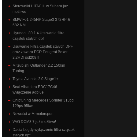
Sterowniki HITACHI w Subaru już
możliwe
BMW F01 245HP Stage3 372HP &
682 NM
Hyundai I30 1.4 Usuwanie filtra
cząstek stałych dpf
Usuwanie Filtra cząstek stałych DPF
oraz zaworu EGR Peugeot Boxer
2.2HDI sid208!!!
Mitsubishi Outlander 2.2 150km
Tuning
Toyota Avensis 2.0 Stage1+
Seat Alhambra EDC17C46
wyłączenie adblue
Chiptuning Mercedes Sprinter 313cdi
129ps 95kw
Nowości w Mrmotorsport
VAG DCM3.7 już możliwe!
Dacia Logdy wyłączenie filtra cząstek
stałych dpf