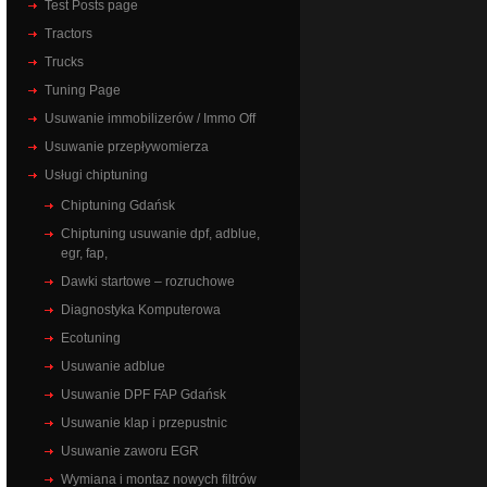
Test Posts page
Tractors
Trucks
Tuning Page
Usuwanie immobilizerów / Immo Off
Usuwanie przepływomierza
Usługi chiptuning
Chiptuning Gdańsk
Chiptuning usuwanie dpf, adblue,
egr, fap,
Dawki startowe – rozruchowe
Diagnostyka Komputerowa
Ecotuning
Usuwanie adblue
Usuwanie DPF FAP Gdańsk
Usuwanie klap i przepustnic
Usuwanie zaworu EGR
Wymiana i montaz nowych filtrów