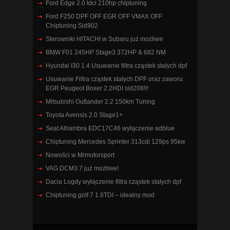
Ford Edge 2.0 tdci 210hp chiptuning
Ford F250 DPF OFF EGR OFF VMAX OFF
Chiptuning Sid902
Sterowniki HITACHI w Subaru już możliwe
BMW F01 245HP Stage3 372HP & 682 NM
Hyundai I30 1.4 Usuwanie filtra cząstek stałych dpf
Usuwanie Filtra cząstek stałych DPF oraz zaworu
EGR Peugeot Boxer 2.2HDI sid208!!!
Mitsubishi Outlander 2.2 150km Tuning
Toyota Avensis 2.0 Stage1+
Seat Alhambra EDC17C46 wyłączenie adblue
Chiptuning Mercedes Sprinter 313cdi 129ps 95kw
Nowości w Mrmotorsport
VAG DCM3.7 już możliwe!
Dacia Logdy wyłączenie filtra cząstek stałych dpf
Chiptuning golf 7 1.6TDI – idealny mod