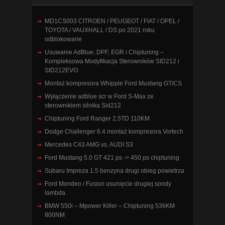
MD1CS003 CITROEN / PEUGEOT / FIAT / OPEL /
TOYOTA / VAUXHALL / DS po 2021 roku
odblokowane
Usuwanie AdBlue, DPF, EGR i Chiptuning –
Kompleksowa Modyfikacja Sterowników SID212 i
SID212EVO
Montaż kompresora Whipple Ford Mustang GT/CS
Wyłączenie adblue scr w Ford S-Max ze
sterownikiem silnika Sid212
Chiptuning Ford Ranger 2.5TD 110KM
Dodge Challenger 6.4 montaż kompresora Vortech
Mercedes C43 AMG vs. AUDI S3
Ford Mustang 5.0 GT 421 ps -> 450 ps chiptuning
Subaru Impreza 1.5 benzyna drugi obieg powietrza
Ford Mondeo / Fusion usunięcie drugiej sondy
lambda
BMW 550i – Mpower Killer – Chiptuning 536KM
800NM