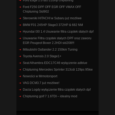
Ford Edge 2.0 tdci 210hp chiptuning
Ford F250 DPF OFF EGR OFF VMAX OFF
Chiptuning Sid902
Sterowniki HITACHI w Subaru już możliwe
BMW F01 245HP Stage3 372HP & 682 NM
Hyundai I30 1.4 Usuwanie filtra cząstek stałych dpf
Usuwanie Filtra cząstek stałych DPF oraz zaworu
EGR Peugeot Boxer 2.2HDI sid208!!!
Mitsubishi Outlander 2.2 150km Tuning
Toyota Avensis 2.0 Stage1+
Seat Alhambra EDC17C46 wyłączenie adblue
Chiptuning Mercedes Sprinter 313cdi 129ps 95kw
Nowości w Mrmotorsport
VAG DCM3.7 już możliwe!
Dacia Logdy wyłączenie filtra cząstek stałych dpf
Chiptuning golf 7 1.6TDI – idealny mod