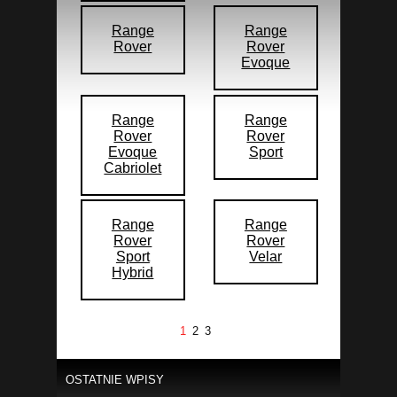
Range
Range
Rover
Rover
Evoque
Range
Range
Rover
Rover
Evoque
Sport
Cabriolet
Range
Range
Rover
Rover
Sport
Velar
Hybrid
1
2
3
OSTATNIE WPISY