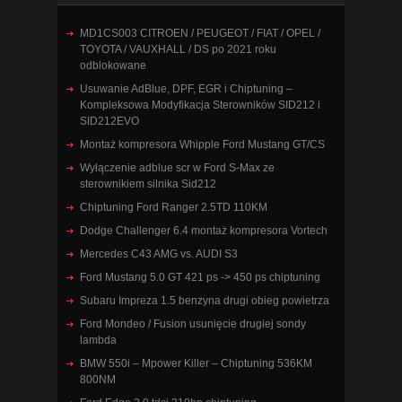
MD1CS003 CITROEN / PEUGEOT / FIAT / OPEL /
TOYOTA / VAUXHALL / DS po 2021 roku
odblokowane
Usuwanie AdBlue, DPF, EGR i Chiptuning –
Kompleksowa Modyfikacja Sterowników SID212 i
SID212EVO
Montaż kompresora Whipple Ford Mustang GT/CS
Wyłączenie adblue scr w Ford S-Max ze
sterownikiem silnika Sid212
Chiptuning Ford Ranger 2.5TD 110KM
Dodge Challenger 6.4 montaż kompresora Vortech
Mercedes C43 AMG vs. AUDI S3
Ford Mustang 5.0 GT 421 ps -> 450 ps chiptuning
Subaru Impreza 1.5 benzyna drugi obieg powietrza
Ford Mondeo / Fusion usunięcie drugiej sondy
lambda
BMW 550i – Mpower Killer – Chiptuning 536KM
800NM